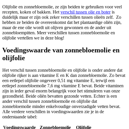
Olijfolie en zonnebloemolie, ze zijn beiden te gebruiken voor veel
recepten, koken of bakken. Het
verschil tussen olie en boter
is
duidelijk maar er zijn ook zeker verschillen tussen olieën zelf. Zo
hebben ze beiden de overeenkomst dat het plantaardige oliën zijn,
maar de ene olie wordt uit olijven gewonnen en de ander uit
zonnebloempitten. Meer verschillen tussen zonnebloemolie en
olijfolie vertellen we in deze blog!
Voedingswaarde van zonnebloemolie en
olijfolie
Het verschil tussen zonnebloemolie en olijfolie is onder andere dat
olijfolie rijker is aan vitamine E en K dan zonnebloemolie. Zo bevat
een eetlepel olijfolie ongeveer 0,51 mg vitamine E, terwijl een
eetlepel zonnebloemolie 7,6 mg vitamine E bevat. Beide vitaminen
zijn in ieder geval enorm belangrijk voor het stimuleren van onze
gezondheid. Beide oliën bevatten gezonde vetten. Echter is een
ander verschil tussen zonnebloemolie en olijfolie dat
zonnebloemolie minder enkelvoudige onverzadigde vetten bevat.
Alle verdere verschillen in voedingswaarden zie je in de
onderstaande tabel:
Voedingswaarde
Zonnebloemolie
Olijfolie