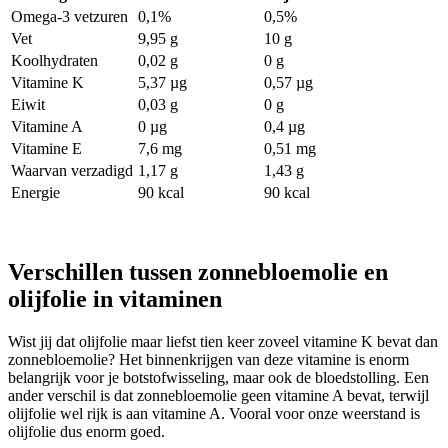
Omega-3 vetzuren
0,1%
0,5%
Vet
9,95 g
10 g
Koolhydraten
0,02 g
0 g
Vitamine K
5,37 µg
0,57 µg
Eiwit
0,03 g
0 g
Vitamine A
0 µg
0,4 µg
Vitamine E
7,6 mg
0,51 mg
Waarvan verzadigd
1,17 g
1,43 g
Energie
90 kcal
90 kcal
Verschillen tussen zonnebloemolie en
olijfolie in vitaminen
Wist jij dat olijfolie maar liefst tien keer zoveel vitamine K bevat dan
zonnebloemolie? Het binnenkrijgen van deze vitamine is enorm
belangrijk voor je botstofwisseling, maar ook de bloedstolling. Een
ander verschil is dat zonnebloemolie geen vitamine A bevat, terwijl
olijfolie wel rijk is aan vitamine A. Vooral voor onze weerstand is
olijfolie dus enorm goed.