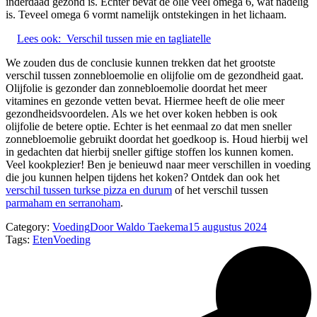
inderdaad gezond is. Echter bevat de olie veel omega 6, wat nadelig
is. Teveel omega 6 vormt namelijk ontstekingen in het lichaam.
Lees ook:
Verschil tussen mie en tagliatelle
We zouden dus de conclusie kunnen trekken dat het grootste
verschil tussen zonnebloemolie en olijfolie om de gezondheid gaat.
Olijfolie is gezonder dan zonnebloemolie doordat het meer
vitamines en gezonde vetten bevat. Hiermee heeft de olie meer
gezondheidsvoordelen. Als we het over koken hebben is ook
olijfolie de betere optie. Echter is het eenmaal zo dat men sneller
zonnebloemolie gebruikt doordat het goedkoop is. Houd hierbij wel
in gedachten dat hierbij sneller giftige stoffen los kunnen komen.
Veel kookplezier! Ben je benieuwd naar meer verschillen in voeding
die jou kunnen helpen tijdens het koken? Ontdek dan ook het
verschil tussen turkse pizza en durum
of het verschil tussen
parmaham en serranoham
.
Category:
Voeding
Door
Waldo Taekema
15 augustus 2024
Tags:
Eten
Voeding