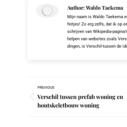
Author:
Waldo Taekema
Mijn naam is Waldo Taekema en i
feitjes! Zo erg zelfs, dat ik 
schrijven van Wikipedia-pagina’s
helpen van websites zoals Vers
dingen, is Verschil-tussen de id
Post
PREVIOUS
navigation
Verschil tussen prefab woning en
Previous
houtskeletbouw woning
post: