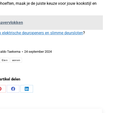
hoeften, maak je de juiste keuze voor jouw kookstijl en
havervlokken
en elektrische deuropeners en slimme deursloten
?
aldo Taekema
24 september 2024
Eten
wonen
artikel delen
Share
Share
Share
on
on
on
Pinterest
Facebook
LinkedIn