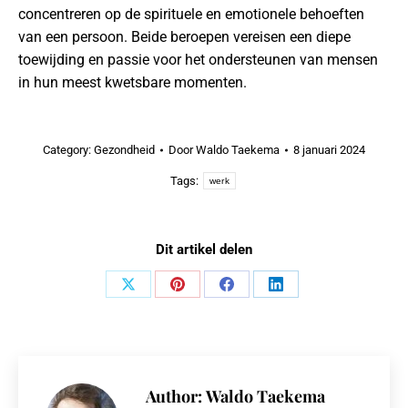
concentreren op de spirituele en emotionele behoeften
van een persoon. Beide beroepen vereisen een diepe
toewijding en passie voor het ondersteunen van mensen
in hun meest kwetsbare momenten.
Category:
Gezondheid
Door
Waldo Taekema
8 januari 2024
Tags:
werk
Dit artikel delen
Share
Share
Share
Share
on
on
on
on
X
Pinterest
Facebook
LinkedIn
Author:
Waldo Taekema