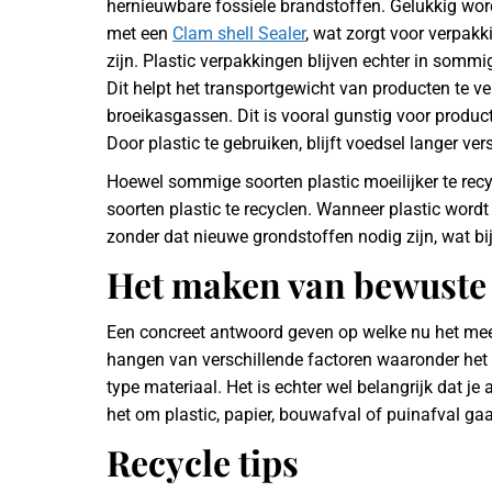
hernieuwbare fossiele brandstoffen. Gelukkig wo
met een
Clam shell Sealer
, wat zorgt voor verpakk
zijn. Plastic verpakkingen blijven echter in sommig
Dit helpt het transportgewicht van producten te ve
broeikasgassen. Dit is vooral gunstig voor produ
Door plastic te gebruiken, blijft voedsel langer ve
Hoewel sommige soorten plastic moeilijker te recyc
soorten plastic te recyclen. Wanneer plastic wor
zonder dat nieuwe grondstoffen nodig zijn, wat bi
Het maken van bewuste
Een concreet antwoord geven op welke nu het meest 
hangen van verschillende factoren waaronder het g
type materiaal. Het is echter wel belangrijk dat je
het om plastic, papier, bouwafval of puinafval gaa
Recycle tips