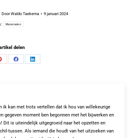
Door
Waldo Taekema
9 januari 2024
s:
Materialen
artikel delen
Share
Share
Share
on
on
on
Pinterest
Facebook
LinkedIn
k kan met trots vertellen dat ik hou van willekeurige
op een gegeven moment ben begonnen met het bijwerken en
! Dit is uiteindelijk uitgegroeid naar het opzetten en
chil-tussen. Als iemand die houdt van het uitzoeken van