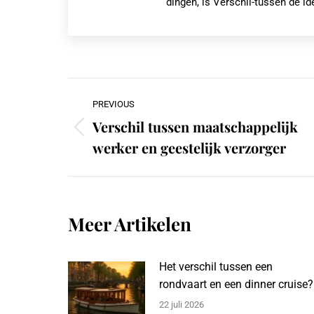
dingen, is Verschil-tussen de id
Post
PREVIOUS
navigation
Verschil tussen maatschappelijk
Previous
werker en geestelijk verzorger
post:
Meer Artikelen
Het verschil tussen een
rondvaart en een dinner cruise?
22 juli 2026