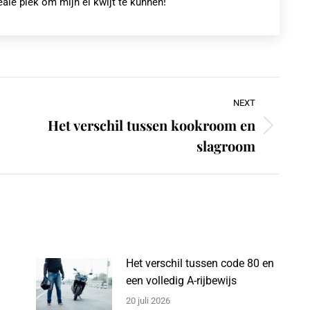
eale plek om mijn ei kwijt te kunnen!
NEXT
Het verschil tussen kookroom en
Next
slagroom
post:
Het verschil tussen code 80 en
een volledig A-rijbewijs
20 juli 2026