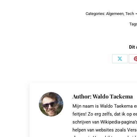
Categories:
Algemeen
,
Tech
Tag
Dit 
Share
on
X
Author:
Waldo Taekema
Mijn naam is Waldo Taekema en i
feitjes! Zo erg zelfs, dat ik 
schrijven van Wikipedia-pagina’s
helpen van websites zoals Vers