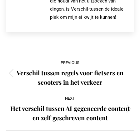
die houdt van het uitzoeken van
dingen, is Verschil-tussen de ideale
plek om mijn ei kwijt te kunnen!
Post
PREVIOUS
navigation
Verschil tussen regels voor fietsers en
Previous
scooters in het verkeer
post:
NEXT
Het verschil tussen AI gegeneerde content
Next
en zelf geschreven content
post: