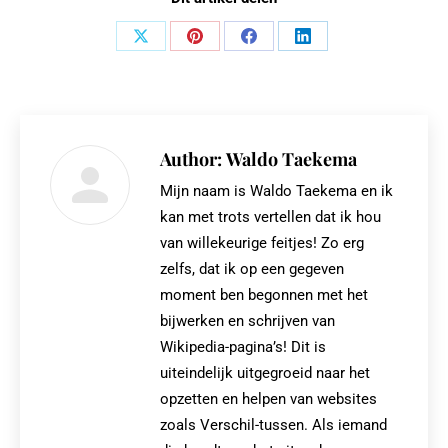
Share
Share
Share
Share
on
on
on
on
X
Pinterest
Facebook
LinkedIn
Author:
Waldo Taekema
Mijn naam is Waldo Taekema en ik
kan met trots vertellen dat ik hou
van willekeurige feitjes! Zo erg
zelfs, dat ik op een gegeven
moment ben begonnen met het
bijwerken en schrijven van
Wikipedia-pagina’s! Dit is
uiteindelijk uitgegroeid naar het
opzetten en helpen van websites
zoals Verschil-tussen. Als iemand