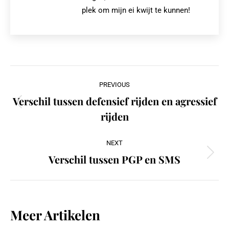
plek om mijn ei kwijt te kunnen!
Post
PREVIOUS
navigation
Verschil tussen defensief rijden en agressief
Previous
rijden
post:
NEXT
Verschil tussen PGP en SMS
Next
post:
Meer Artikelen