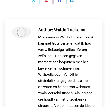
Share
Share
Share
Share
on
on
on
on
X
Pinterest
Facebook
LinkedIn
Author:
Waldo Taekema
Mijn naam is Waldo Taekema en ik
kan met trots vertellen dat ik hou
van willekeurige feitjes! Zo erg
zelfs, dat ik op een gegeven
moment ben begonnen met het
bijwerken en schrijven van
Wikipedia-pagina’s! Dit is
uiteindelijk uitgegroeid naar het
opzetten en helpen van websites
zoals Verschil-tussen. Als iemand
die houdt van het uitzoeken van
dingen, is Verschil-tussen de ideale