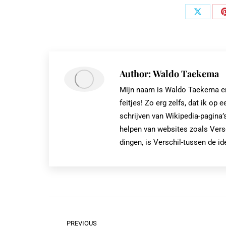
Share
on
X
Author:
Waldo Taekema
Mijn naam is Waldo Taekema en i
feitjes! Zo erg zelfs, dat ik 
schrijven van Wikipedia-pagina’s
helpen van websites zoals Vers
dingen, is Verschil-tussen de id
Post
PREVIOUS