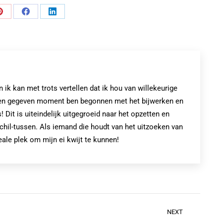
Share
Share
Share
on
on
on
Pinterest
Facebook
LinkedIn
k kan met trots vertellen dat ik hou van willekeurige
op een gegeven moment ben begonnen met het bijwerken en
! Dit is uiteindelijk uitgegroeid naar het opzetten en
chil-tussen. Als iemand die houdt van het uitzoeken van
eale plek om mijn ei kwijt te kunnen!
NEXT