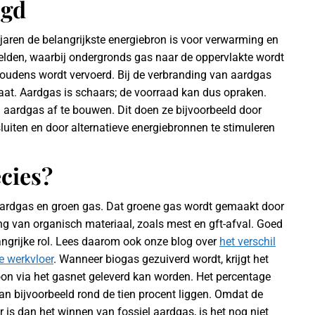
egd
n jaren de belangrijkste energiebron is voor verwarming en
elden, waarbij ondergronds gas naar de oppervlakte wordt
oudens wordt vervoerd. Bij de verbranding van aardgas
maat. Aardgas is schaars; de voorraad kan dus opraken.
 aardgas af te bouwen. Dit doen ze bijvoorbeeld door
uiten en door alternatieve energiebronnen te stimuleren
cies?
 aardgas en groen gas. Dat groene gas wordt gemaakt door
ing van organisch materiaal, zoals mest en gft-afval. Goed
angrijke rol. Lees daarom ook onze blog over
het verschil
e werkvloer
. Wanneer biogas gezuiverd wordt, krijgt het
oon via het gasnet geleverd kan worden. Het percentage
kan bijvoorbeeld rond de tien procent liggen. Omdat de
is dan het winnen van fossiel aardgas, is het nog niet