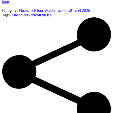
loon
!
Category:
Financieel
Door
Waldo Taekema
21 mei 2026
Tags:
Financieel
Verschil tussen