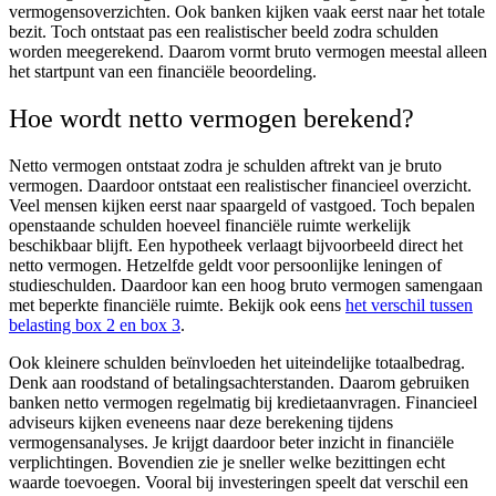
vermogensoverzichten. Ook banken kijken vaak eerst naar het totale
bezit. Toch ontstaat pas een realistischer beeld zodra schulden
worden meegerekend. Daarom vormt bruto vermogen meestal alleen
het startpunt van een financiële beoordeling.
Hoe wordt netto vermogen berekend?
Netto vermogen ontstaat zodra je schulden aftrekt van je bruto
vermogen. Daardoor ontstaat een realistischer financieel overzicht.
Veel mensen kijken eerst naar spaargeld of vastgoed. Toch bepalen
openstaande schulden hoeveel financiële ruimte werkelijk
beschikbaar blijft. Een hypotheek verlaagt bijvoorbeeld direct het
netto vermogen. Hetzelfde geldt voor persoonlijke leningen of
studieschulden. Daardoor kan een hoog bruto vermogen samengaan
met beperkte financiële ruimte. Bekijk ook eens
het verschil tussen
belasting box 2 en box 3
.
Ook kleinere schulden beïnvloeden het uiteindelijke totaalbedrag.
Denk aan roodstand of betalingsachterstanden. Daarom gebruiken
banken netto vermogen regelmatig bij kredietaanvragen. Financieel
adviseurs kijken eveneens naar deze berekening tijdens
vermogensanalyses. Je krijgt daardoor beter inzicht in financiële
verplichtingen. Bovendien zie je sneller welke bezittingen echt
waarde toevoegen. Vooral bij investeringen speelt dat verschil een