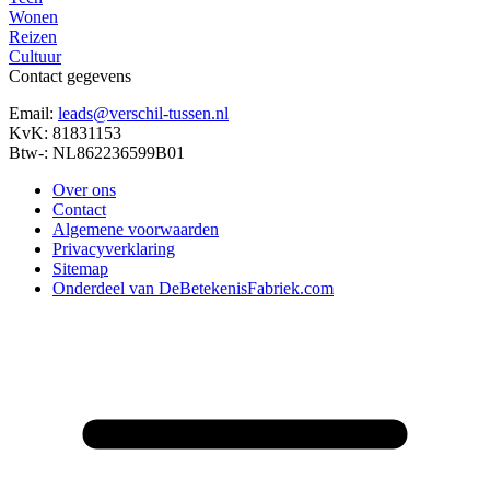
Wonen
Reizen
Cultuur
Contact gegevens
Email:
leads@verschil-tussen.nl
KvK: 81831153
Btw-: NL862236599B01
Over ons
Contact
Algemene voorwaarden
Privacyverklaring
Sitemap
Onderdeel van DeBetekenisFabriek.com