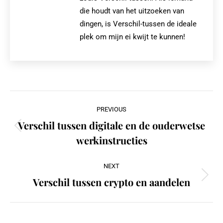
die houdt van het uitzoeken van
dingen, is Verschil-tussen de ideale
plek om mijn ei kwijt te kunnen!
Post
PREVIOUS
navigation
Verschil tussen digitale en de ouderwetse
Previous
werkinstructies
post:
NEXT
Verschil tussen crypto en aandelen
Next
post: