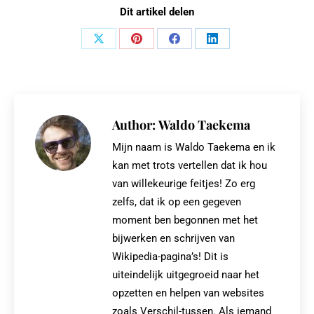
Dit artikel delen
Share
Share
Share
Share
on
on
on
on
X
Pinterest
Facebook
LinkedIn
Author:
Waldo Taekema
Mijn naam is Waldo Taekema en ik
kan met trots vertellen dat ik hou
van willekeurige feitjes! Zo erg
zelfs, dat ik op een gegeven
moment ben begonnen met het
bijwerken en schrijven van
Wikipedia-pagina’s! Dit is
uiteindelijk uitgegroeid naar het
opzetten en helpen van websites
zoals Verschil-tussen. Als iemand