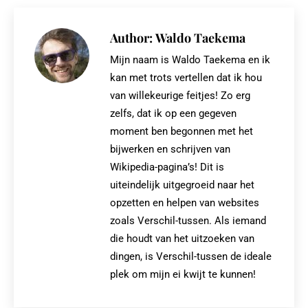
X
Pinterest
Facebook
LinkedIn
Author:
Waldo Taekema
Mijn naam is Waldo Taekema en ik
kan met trots vertellen dat ik hou
van willekeurige feitjes! Zo erg
zelfs, dat ik op een gegeven
moment ben begonnen met het
bijwerken en schrijven van
Wikipedia-pagina’s! Dit is
uiteindelijk uitgegroeid naar het
opzetten en helpen van websites
zoals Verschil-tussen. Als iemand
die houdt van het uitzoeken van
dingen, is Verschil-tussen de ideale
plek om mijn ei kwijt te kunnen!