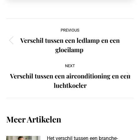
Post
PREVIOUS
navigation
Verschil tussen een ledlamp en een
Previous
gloeilamp
post:
NEXT
Verschil tussen een airconditioning en een
Next
luchtkoeler
post:
Meer Artikelen
Het verschil tussen een branche-