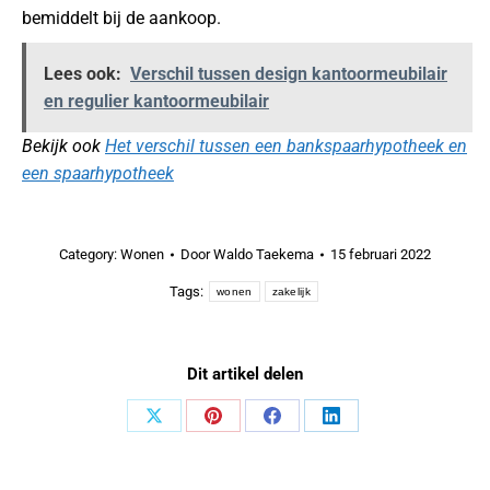
bemiddelt bij de aankoop.
Lees ook:
Verschil tussen design kantoormeubilair
en regulier kantoormeubilair
Bekijk ook
Het verschil tussen een bankspaarhypotheek en
een spaarhypotheek
Category:
Wonen
Door
Waldo Taekema
15 februari 2022
Tags:
wonen
zakelijk
Dit artikel delen
Share
Share
Share
Share
on
on
on
on