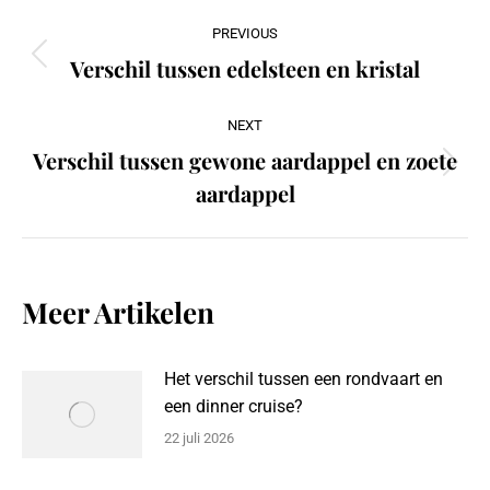
Post
PREVIOUS
navigation
Verschil tussen edelsteen en kristal
Previous
post:
NEXT
Verschil tussen gewone aardappel en zoete
Next
aardappel
post:
Meer Artikelen
Het verschil tussen een rondvaart en
een dinner cruise?
22 juli 2026