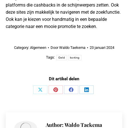
platforms die cashbacks in de schijnwerpers zetten. Ook
deze sites zijn makkelijk te navigeren met de zoekfunctie.
Ook kan je kiezen voor handmatig in een bepaalde
categorie naar een mooie promotie te zoeken.
Category:
Algemeen
Door
Waldo Taekema
23 januari 2024
Tags:
Geld
korting
Dit artikel delen
Share
Share
Share
Share
on
on
on
on
X
Pinterest
Facebook
LinkedIn
Author:
Waldo Taekema