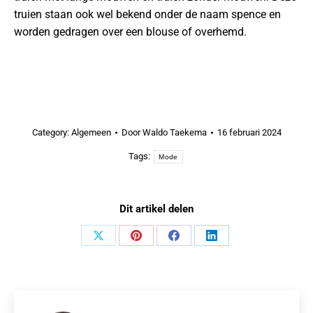
truien staan ook wel bekend onder de naam spence en
worden gedragen over een blouse of overhemd.
Category:
Algemeen
Door
Waldo Taekema
16 februari 2024
Tags:
Mode
Dit artikel delen
Share
Share
Share
Share
on
on
on
on
X
Pinterest
Facebook
LinkedIn