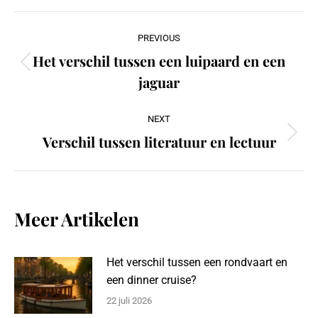
Post
PREVIOUS
navigation
Het verschil tussen een luipaard en een
Previous
jaguar
post:
NEXT
Verschil tussen literatuur en lectuur
Next
post:
Meer Artikelen
Het verschil tussen een rondvaart en
een dinner cruise?
22 juli 2026