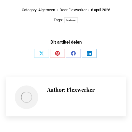
Category:
Algemeen
Door
Flexwerker
6 april 2026
Tags:
Natuur
Dit artikel delen
Share
Share
Share
Share
on
on
on
on
X
Pinterest
Facebook
LinkedIn
Author:
Flexwerker