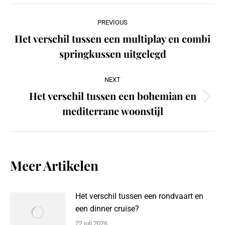
Post
PREVIOUS
navigation
Het verschil tussen een multiplay en combi
Previous
springkussen uitgelegd
post:
NEXT
Het verschil tussen een bohemian en
Next
mediterrane woonstijl
post:
Meer Artikelen
Het verschil tussen een rondvaart en
een dinner cruise?
22 juli 2026