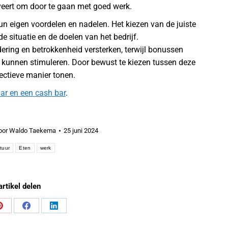
iveert om door te gaan met goed werk.
 eigen voordelen en nadelen. Het kiezen van de juiste
situatie en de doelen van het bedrijf.
ring en betrokkenheid versterken, terwijl bonussen
es kunnen stimuleren. Door bewust te kiezen tussen deze
ectieve manier tonen.
bar en een cash bar
.
oor
Waldo Taekema
25 juni 2024
ltuur
Eten
werk
artikel delen
Share
Share
Share
on
on
on