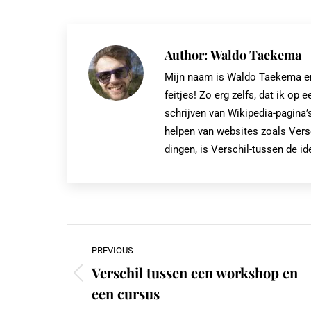
X
Author:
Waldo Taekema
Mijn naam is Waldo Taekema en i
feitjes! Zo erg zelfs, dat ik 
schrijven van Wikipedia-pagina’s
helpen van websites zoals Vers
dingen, is Verschil-tussen de id
Post
PREVIOUS
navigation
Verschil tussen een workshop en
Previous
een cursus
post: