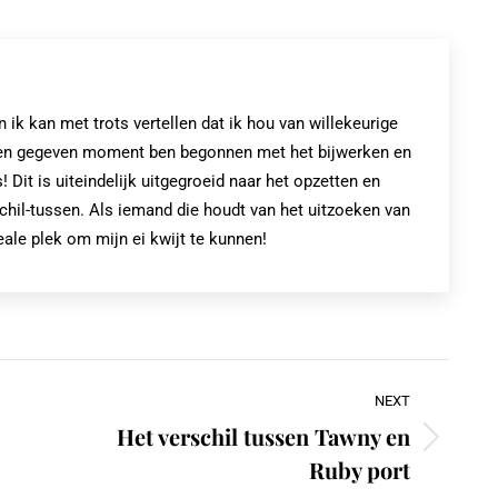
Pinterest
Facebook
LinkedIn
k kan met trots vertellen dat ik hou van willekeurige
op een gegeven moment ben begonnen met het bijwerken en
! Dit is uiteindelijk uitgegroeid naar het opzetten en
chil-tussen. Als iemand die houdt van het uitzoeken van
eale plek om mijn ei kwijt te kunnen!
NEXT
Het verschil tussen Tawny en
Next
Ruby port
post: