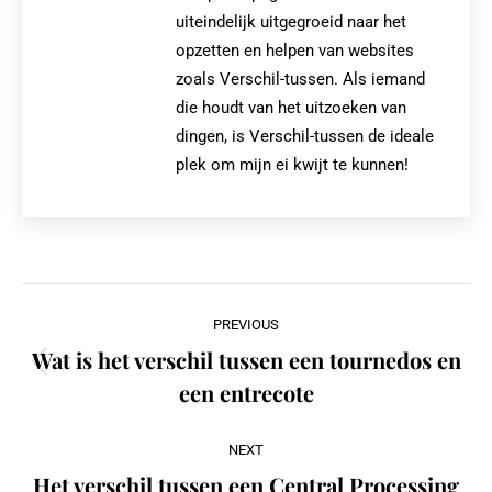
uiteindelijk uitgegroeid naar het
opzetten en helpen van websites
zoals Verschil-tussen. Als iemand
die houdt van het uitzoeken van
dingen, is Verschil-tussen de ideale
plek om mijn ei kwijt te kunnen!
Post
PREVIOUS
navigation
Wat is het verschil tussen een tournedos en
Previous
een entrecote
post:
NEXT
Het verschil tussen een Central Processing