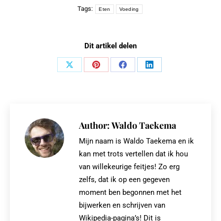
Tags:
Eten
Voeding
Dit artikel delen
Share
Share
Share
Share
on
on
on
on
X
Pinterest
Facebook
LinkedIn
Author:
Waldo Taekema
Mijn naam is Waldo Taekema en ik
kan met trots vertellen dat ik hou
van willekeurige feitjes! Zo erg
zelfs, dat ik op een gegeven
moment ben begonnen met het
bijwerken en schrijven van
Wikipedia-pagina’s! Dit is