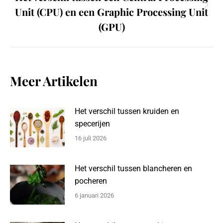
Unit (CPU) en een Graphic Processing Unit
Next
post:
(GPU)
Meer Artikelen
Het verschil tussen kruiden en
specerijen
16 juli 2026
Het verschil tussen blancheren en
pocheren
6 januari 2026