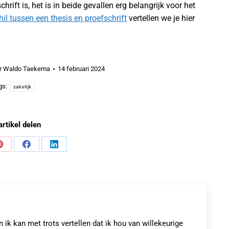
hrift is, het is in beide gevallen erg belangrijk voor het
hil tussen een thesis en proefschrift
vertellen we je hier
r
Waldo Taekema
14 februari 2024
gs:
zakelijk
artikel delen
Share
Share
Share
on
on
on
Pinterest
Facebook
LinkedIn
k kan met trots vertellen dat ik hou van willekeurige