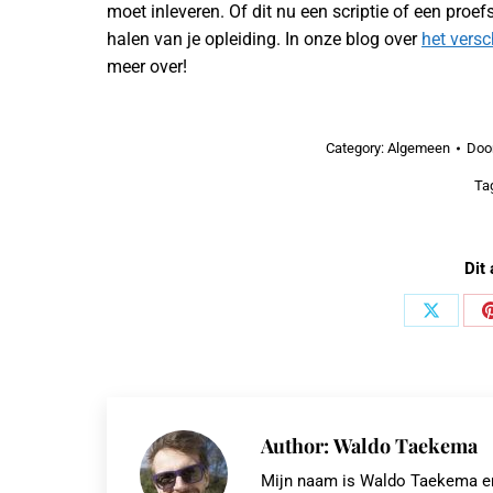
moet inleveren. Of dit nu een scriptie of een proefsc
halen van je opleiding. In onze blog over
het versc
meer over!
Category:
Algemeen
Doo
Ta
Dit 
Share
on
X
Author:
Waldo Taekema
Mijn naam is Waldo Taekema en i