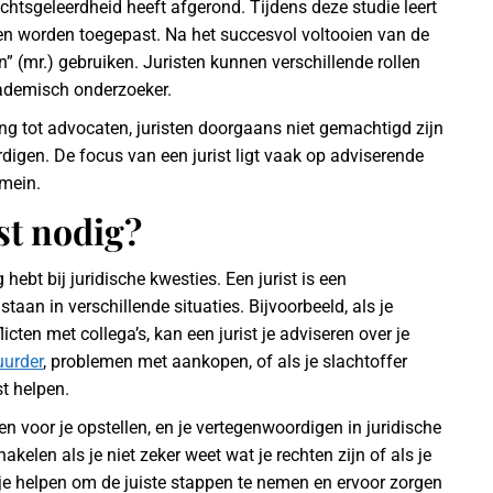
echtsgeleerdheid heeft afgerond. Tijdens deze studie leert
eten worden toegepast. Na het succesvol voltooien van de
en” (mr.) gebruiken. Juristen kunnen verschillende rollen
cademisch onderzoeker.
ling tot advocaten, juristen doorgaans niet gemachtigd zijn
digen. De focus van een jurist ligt vaak op adviserende
omein.
st nodig?
 hebt bij juridische kwesties. Een jurist is een
taan in verschillende situaties. Bijvoorbeeld, als je
icten met collega’s, kan een jurist je adviseren over je
uurder
, problemen met aankopen, of als je slachtoffer
t helpen.
en voor je opstellen, en je vertegenwoordigen in juridische
hakelen als je niet zeker weet wat je rechten zijn of als je
n je helpen om de juiste stappen te nemen en ervoor zorgen