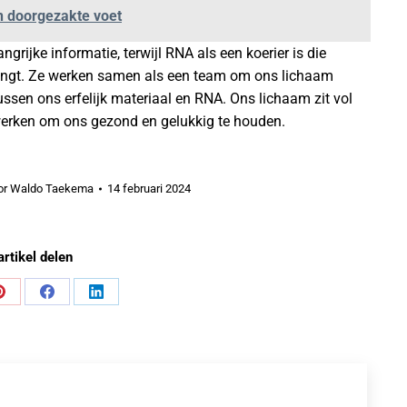
en doorgezakte voet
angrijke informatie, terwijl RNA als een koerier is die
brengt. Ze werken samen als een team om ons lichaam
tussen ons erfelijk materiaal en RNA. Ons lichaam zit vol
erken om ons gezond en gelukkig te houden.
or
Waldo Taekema
14 februari 2024
artikel delen
Share
Share
Share
on
on
on
Pinterest
Facebook
LinkedIn