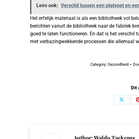
Lees ook:
Verschil tussen een platvoet en e
Het erfelijk materiaal is als een bibliotheek vol bel
berichten vanuit de bibliotheek naar de fabriek 
goed te laten functioneren. En dat is het verschil 
met verbazingwekkende processen die allemaal w
Category:
Gezondheid
Do
Dit 
Share
on
X
Author:
Waldo Taekema