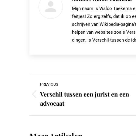
Mijn naam is Waldo Taekema en i
feitjes! Zo erg zelfs, dat ik 
schrijven van Wikipedia-pagina’s
helpen van websites zoals Vers
dingen, is Verschil-tussen de id
Post
PREVIOUS
navigation
Verschil tussen een jurist en een
Previous
advocaat
post: