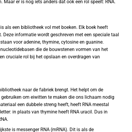
 Maar er is nog iets anders dat ook een rol speelt: RNA.
is als een bibliotheek vol met boeken. Elk boek heeft
t. Deze informatie wordt geschreven met een speciale taal
ers staan voor adenine, thymine, cytosine en guanine.
er nucleotidebasen die de bouwstenen vormen van het
n cruciale rol bij het opslaan en overdragen van
bibliotheek naar de fabriek brengt. Het helpt om de
 gebruiken om eiwitten te maken die ons lichaam nodig
 materiaal een dubbele streng heeft, heeft RNA meestal
etter: in plaats van thymine heeft RNA uracil. Dus in
 RNA.
rijkste is messenger RNA (mRNA). Dit is als de