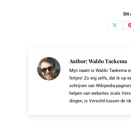
Dit 
Share
on
X
Author:
Waldo Taekema
Mijn naam is Waldo Taekema en i
feitjes! Zo erg zelfs, dat ik 
schrijven van Wikipedia-pagina’s
helpen van websites zoals Vers
dingen, is Verschil-tussen de id