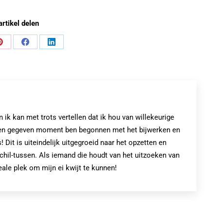
artikel delen
Share
Share
Share
on
on
on
Pinterest
Facebook
LinkedIn
k kan met trots vertellen dat ik hou van willekeurige
op een gegeven moment ben begonnen met het bijwerken en
! Dit is uiteindelijk uitgegroeid naar het opzetten en
chil-tussen. Als iemand die houdt van het uitzoeken van
eale plek om mijn ei kwijt te kunnen!