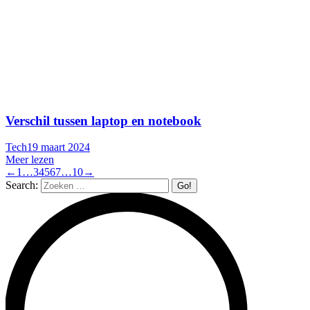
Verschil tussen laptop en notebook
Tech
19 maart 2024
Meer lezen
←
1
…
3
4
5
6
7
…
10
→
Search: