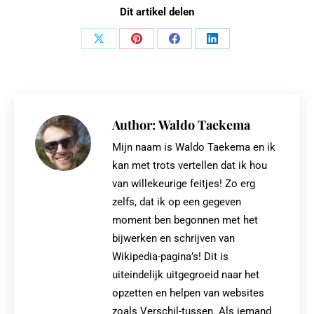
Dit artikel delen
Share
Share
Share
Share
on
on
on
on
X
Pinterest
Facebook
LinkedIn
Author:
Waldo Taekema
Mijn naam is Waldo Taekema en ik
kan met trots vertellen dat ik hou
van willekeurige feitjes! Zo erg
zelfs, dat ik op een gegeven
moment ben begonnen met het
bijwerken en schrijven van
Wikipedia-pagina’s! Dit is
uiteindelijk uitgegroeid naar het
opzetten en helpen van websites
zoals Verschil-tussen. Als iemand