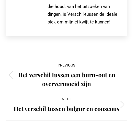
die houdt van het uitzoeken van
dingen, is Verschil-tussen de ideale
plek om mijn ei kwijt te kunnen!
Post
PREVIOUS
navigation
Het verschil tussen een burn-out en
Previous
oververmoeid zijn
post:
NEXT
Het verschil tussen bulgur en couscous
Next
post: