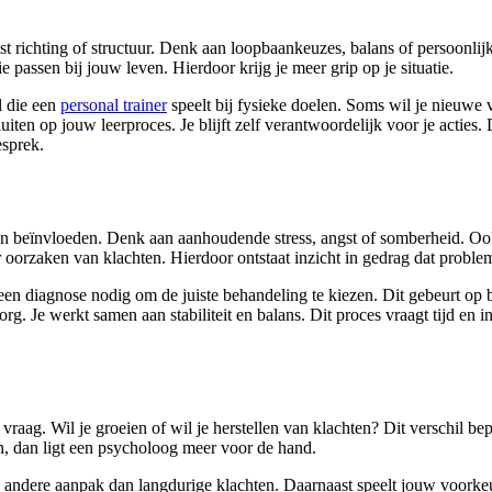
mist richting of structuur. Denk aan loopbaankeuzes, balans of persoonlijk
 passen bij jouw leven. Hierdoor krijg je meer grip op je situatie.
l die een
personal trainer
speelt bij fysieke doelen. Soms wil je nieuwe 
iten op jouw leerproces. Je blijft zelf verantwoordelijk voor je actie
esprek.
even beïnvloeden. Denk aan aanhoudende stress, angst of somberheid. O
naar oorzaken van klachten. Hierdoor ontstaat inzicht in gedrag dat proble
 een diagnose nodig om de juiste behandeling te kiezen. Dit gebeurt op
g. Je werkt samen aan stabiliteit en balans. Dit proces vraagt tijd en i
jke vraag. Wil je groeien of wil je herstellen van klachten? Dit verschil
en, dan ligt een psycholoog meer voor de hand.
een andere aanpak dan langdurige klachten. Daarnaast speelt jouw voorkeu