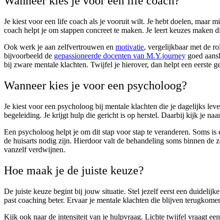
Wanneer kies je voor een life coach?
Je kiest voor een life coach als je vooruit wilt. Je hebt doelen, maar 
coach helpt je om stappen concreet te maken. Je leert keuzes maken die
Ook werk je aan zelfvertrouwen en
motivatie
, vergelijkbaar met de ro
bijvoorbeeld de
gepassioneerde docenten van M.Y.journey
goed aanslu
bij zware mentale klachten. Twijfel je hierover, dan helpt een eerste g
Wanneer kies je voor een psycholoog?
Je kiest voor een psycholoog bij mentale klachten die je dagelijks l
begeleiding. Je krijgt hulp die gericht is op herstel. Daarbij kijk je 
Een psycholoog helpt je om dit stap voor stap te veranderen. Soms is
de huisarts nodig zijn. Hierdoor valt de behandeling soms binnen de zor
vanzelf verdwijnen.
Hoe maak je de juiste keuze?
De juiste keuze begint bij jouw situatie. Stel jezelf eerst een duideli
past coaching beter. Ervaar je mentale klachten die blijven terugkom
Kijk ook naar de intensiteit van je hulpvraag. Lichte twijfel vraagt 