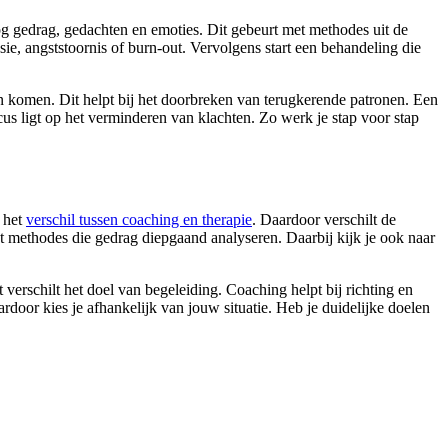
og gedrag, gedachten en emoties. Dit gebeurt met methodes uit de
e, angststoornis of burn-out. Vervolgens start een behandeling die
an komen. Dit helpt bij het doorbreken van terugkerende patronen. Een
ocus ligt op het verminderen van klachten. Zo werk je stap voor stap
p het
verschil tussen coaching en therapie
. Daardoor verschilt de
ikt methodes die gedrag diepgaand analyseren. Daarbij kijk je ook naar
 verschilt het doel van begeleiding. Coaching helpt bij richting en
door kies je afhankelijk van jouw situatie. Heb je duidelijke doelen