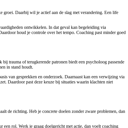
e groei. Daarbij wil je actief aan de slag met verandering. Een life
vaardigheden ontwikkelen. In dat geval kan begeleiding via
s. Daardoor houd je controle over het tempo. Coaching past minder goed
ok bij trauma of terugkerende patronen biedt een psycholoog passende
men in stand houdt.
 basis van gesprekken en onderzoek. Daarnaast kan een verwijzing via
nzet. Daardoor past deze keuze bij situaties waarin klachten niet
 bepaalt de richting. Heb je concrete doelen zonder zware problemen, dan
r een rol. Werk je graag doelgericht met actie, dan voelt coaching