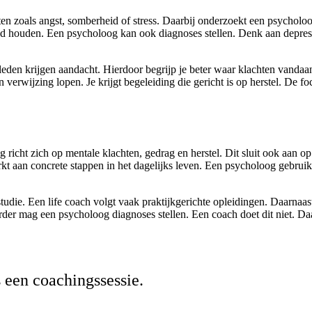
en zoals angst, somberheid of stress. Daarbij onderzoekt een psycholo
and houden. Een psycholoog kan ook diagnoses stellen. Denk aan depressi
rleden krijgen aandacht. Hierdoor begrijp je beter waar klachten vanda
verwijzing lopen. Je krijgt begeleiding die gericht is op herstel. De f
 richt zich op mentale klachten, gedrag en herstel. Dit sluit ook aan o
werkt aan concrete stappen in het dagelijks leven. Een psycholoog gebru
tudie. Een life coach volgt vaak praktijkgerichte opleidingen. Daarnaast
der mag een psycholoog diagnoses stellen. Een coach doet dit niet. Daar