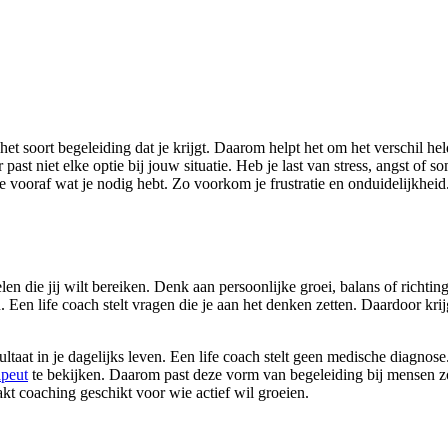
het soort begeleiding dat je krijgt. Daarom helpt het om het verschil he
ast niet elke optie bij jouw situatie. Heb je last van stress, angst of
 je vooraf wat je nodig hebt. Zo voorkom je frustratie en onduidelijkheid.
en die jij wilt bereiken. Denk aan persoonlijke groei, balans of richting 
. Een life coach stelt vragen die je aan het denken zetten. Daardoor krij
sultaat in je dagelijks leven. Een life coach stelt geen medische diagno
apeut
te bekijken. Daarom past deze vorm van begeleiding bij mensen z
kt coaching geschikt voor wie actief wil groeien.