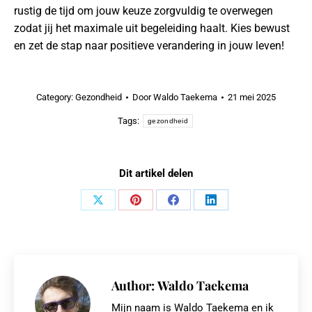
rustig de tijd om jouw keuze zorgvuldig te overwegen
zodat jij het maximale uit begeleiding haalt. Kies bewust
en zet de stap naar positieve verandering in jouw leven!
Category:
Gezondheid
Door
Waldo Taekema
21 mei 2025
Tags:
gezondheid
Dit artikel delen
Share
Share
Share
Share
on
on
on
on
X
Pinterest
Facebook
LinkedIn
Author:
Waldo Taekema
Mijn naam is Waldo Taekema en ik