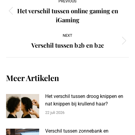
PREVIOUS
navigation
Het verschil tussen online gaming en
Previous
iGaming
post:
NEXT
Verschil tussen b2b en b2c
Next
post:
Meer Artikelen
Het verschil tussen droog knippen en
nat knippen bij krullend haar?
22 juli 2026
Verschil tussen zonnebank en