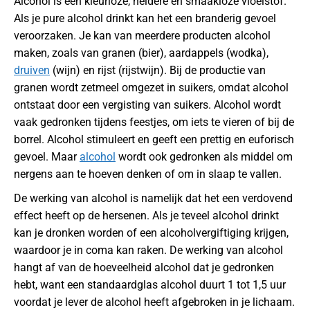
Alcohol is een kleurloze, heldere en smaakloze vloeistof.
Als je pure alcohol drinkt kan het een branderig gevoel
veroorzaken. Je kan van meerdere producten alcohol
maken, zoals van granen (bier), aardappels (wodka),
druiven
(wijn) en rijst (rijstwijn). Bij de productie van
granen wordt zetmeel omgezet in suikers, omdat alcohol
ontstaat door een vergisting van suikers. Alcohol wordt
vaak gedronken tijdens feestjes, om iets te vieren of bij de
borrel. Alcohol stimuleert en geeft een prettig en euforisch
gevoel. Maar
alcohol
wordt ook gedronken als middel om
nergens aan te hoeven denken of om in slaap te vallen.
De werking van alcohol is namelijk dat het een verdovend
effect heeft op de hersenen. Als je teveel alcohol drinkt
kan je dronken worden of een alcoholvergiftiging krijgen,
waardoor je in coma kan raken. De werking van alcohol
hangt af van de hoeveelheid alcohol dat je gedronken
hebt, want een standaardglas alcohol duurt 1 tot 1,5 uur
voordat je lever de alcohol heeft afgebroken in je lichaam.