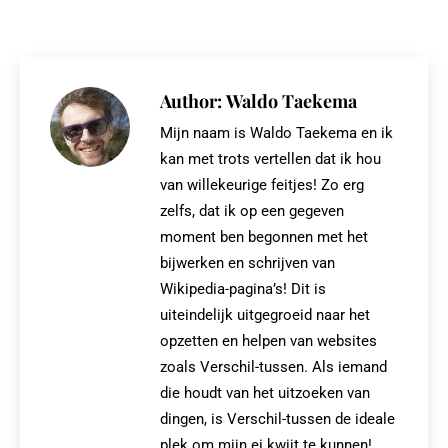
on
on
on
on
X
Pinterest
Facebook
LinkedIn
Author:
Waldo Taekema
Mijn naam is Waldo Taekema en ik
kan met trots vertellen dat ik hou
van willekeurige feitjes! Zo erg
zelfs, dat ik op een gegeven
moment ben begonnen met het
bijwerken en schrijven van
Wikipedia-pagina’s! Dit is
uiteindelijk uitgegroeid naar het
opzetten en helpen van websites
zoals Verschil-tussen. Als iemand
die houdt van het uitzoeken van
dingen, is Verschil-tussen de ideale
plek om mijn ei kwijt te kunnen!