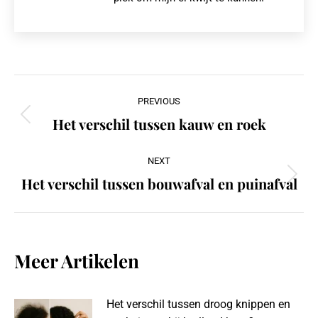
Post
PREVIOUS
navigation
Het verschil tussen kauw en roek
Previous
post:
NEXT
Het verschil tussen bouwafval en puinafval
Next
post:
Meer Artikelen
Het verschil tussen droog knippen en