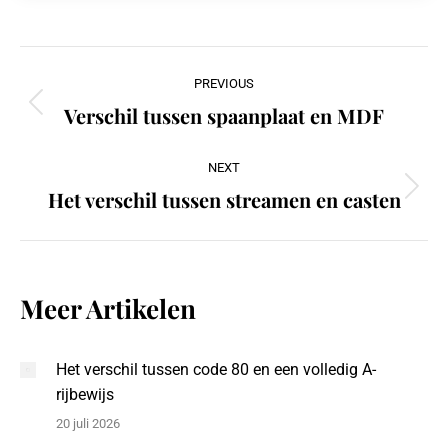
Post
PREVIOUS
navigation
Verschil tussen spaanplaat en MDF
Previous
post:
NEXT
Het verschil tussen streamen en casten
Next
post:
Meer Artikelen
Het verschil tussen code 80 en een volledig A-
rijbewijs
20 juli 2026