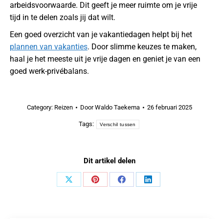
arbeidsvoorwaarde. Dit geeft je meer ruimte om je vrije
tijd in te delen zoals jij dat wilt.
Een goed overzicht van je vakantiedagen helpt bij het
plannen van vakanties
. Door slimme keuzes te maken,
haal je het meeste uit je vrije dagen en geniet je van een
goed werk-privébalans.
Category:
Reizen
Door
Waldo Taekema
26 februari 2025
Tags:
Verschil tussen
Dit artikel delen
Share
Share
Share
Share
on
on
on
on
X
Pinterest
Facebook
LinkedIn