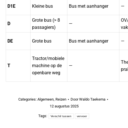
D1E
Kleine bus
Bus met aanhanger
—
Grote bus (> 8
OV/
D
—
passagiers)
va
DE
Grote bus
Bus met aanhanger
—
Tractor/mobiele
The
T
machine op de
—
pra
openbare weg
Categories:
Algemeen
,
Reizen
Door
Waldo Taekema
12 augustus 2025
Tags:
Verschil tussen
vervoer