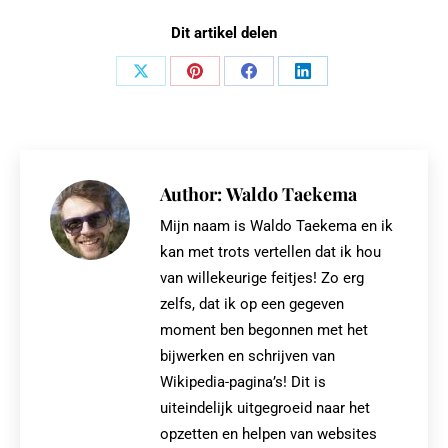
Dit artikel delen
Share
Share
Share
Share
on
on
on
on
X
Pinterest
Facebook
LinkedIn
Author:
Waldo Taekema
Mijn naam is Waldo Taekema en ik
kan met trots vertellen dat ik hou
van willekeurige feitjes! Zo erg
zelfs, dat ik op een gegeven
moment ben begonnen met het
bijwerken en schrijven van
Wikipedia-pagina’s! Dit is
uiteindelijk uitgegroeid naar het
opzetten en helpen van websites