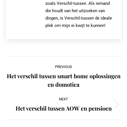
zoals Verschil-tussen. Als iemand
die houdt van het uitzoeken van
dingen, is Verschil-tussen de ideale
plek om mijn ei kwijt te kunnen!
Post
PREVIOUS
navigation
Het verschil tussen smart home oplossingen
Previous
en domotica
post:
NEXT
Het verschil tussen AOW en pensioen
Next
post: