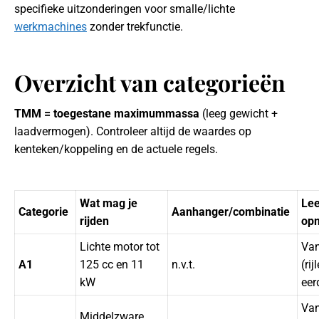
specifieke uitzonderingen voor smalle/lichte
werkmachines
zonder trekfunctie.
Overzicht van categorieën
TMM = toegestane maximummassa
(leeg gewicht +
laadvermogen). Controleer altijd de waardes op
kenteken/koppeling en de actuele regels.
Wat mag je
Lee
Categorie
Aanhanger/combinatie
rijden
op
Lichte motor tot
Van
A1
125 cc en 11
n.v.t.
(rij
kW
eer
Van
Middelzware