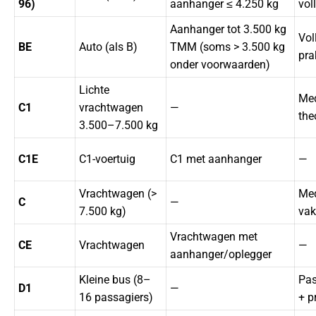
96)
aanhanger ≤ 4.250 kg
vol
Aanhanger tot 3.500 kg
Vol
BE
Auto (als B)
TMM (soms > 3.500 kg
pra
onder voorwaarden)
Lichte
Med
C1
vrachtwagen
—
the
3.500–7.500 kg
C1E
C1-voertuig
C1 met aanhanger
—
Vrachtwagen (>
Med
C
—
7.500 kg)
vak
Vrachtwagen met
CE
Vrachtwagen
—
aanhanger/oplegger
Kleine bus (8–
Pas
D1
—
16 passagiers)
+ p