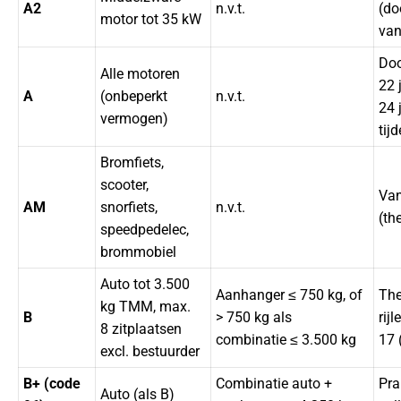
A2
n.v.t.
(do
motor tot 35 kW
van
Doo
Alle motoren
22 
A
(onbeperkt
n.v.t.
24 
vermogen)
tij
Bromfiets,
scooter,
Van
AM
snorfiets,
n.v.t.
(th
speedpedelec,
brommobiel
Auto tot 3.500
Aanhanger ≤ 750 kg, of
The
kg TMM, max.
B
> 750 kg als
rij
8 zitplaatsen
combinatie ≤ 3.500 kg
17 
excl. bestuurder
B+ (code
Combinatie auto +
Pra
Auto (als B)