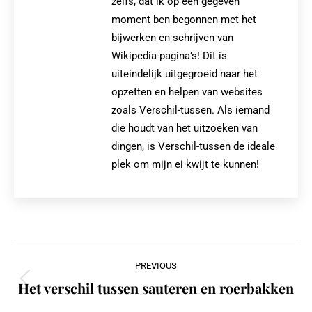
zelfs, dat ik op een gegeven
moment ben begonnen met het
bijwerken en schrijven van
Wikipedia-pagina’s! Dit is
uiteindelijk uitgegroeid naar het
opzetten en helpen van websites
zoals Verschil-tussen. Als iemand
die houdt van het uitzoeken van
dingen, is Verschil-tussen de ideale
plek om mijn ei kwijt te kunnen!
Post
PREVIOUS
navigation
Het verschil tussen sauteren en roerbakken
Previous
post: