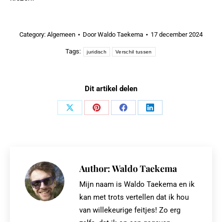
Category:
Algemeen
Door
Waldo Taekema
17 december 2024
Tags:
juridisch
Verschil tussen
Dit artikel delen
Share
Share
Share
Share
on
on
on
on
X
Pinterest
Facebook
LinkedIn
Author:
Waldo Taekema
Mijn naam is Waldo Taekema en ik
kan met trots vertellen dat ik hou
van willekeurige feitjes! Zo erg