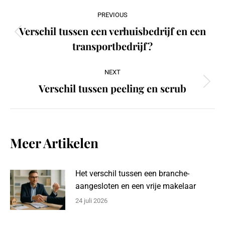
Post
PREVIOUS
navigation
Verschil tussen een verhuisbedrijf en een
Previous
transportbedrijf?
post:
NEXT
Verschil tussen peeling en scrub
Next
post:
Meer Artikelen
Het verschil tussen een branche-
aangesloten en een vrije makelaar
24 juli 2026