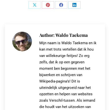
Share
Share
Share
Share
on
on
on
on
X
Pinterest
Facebook
LinkedIn
Author:
Waldo Taekema
Mijn naam is Waldo Taekema en ik
kan met trots vertellen dat ik hou
van willekeurige feitjes! Zo erg
zelfs, dat ik op een gegeven
moment ben begonnen met het
bijwerken en schrijven van
Wikipedia-pagina’s! Dit is
uiteindelijk uitgegroeid naar het
opzetten en helpen van websites
zoals Verschil-tussen. Als iemand
die houdt van het uitzoeken van