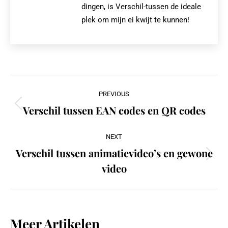
dingen, is Verschil-tussen de ideale
plek om mijn ei kwijt te kunnen!
Post
PREVIOUS
navigation
Verschil tussen EAN codes en QR codes
Previous
post:
NEXT
Verschil tussen animatievideo’s en gewone
Next
video
post:
Meer Artikelen