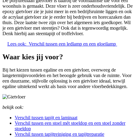
De polyurethaan gietvloer is daarbij de voornaamste die voor een
woonhuis is gemaakt. Deze vloer is zeer onderhoudsvriendelijk. De
epoxy gietvloer zie je juist meer in een bedrijfsruimte liggen en ook
de acrylaat gietvloer zie je eerder bij bedrijven en horecazaken dan
thuis. Deze laatste twee zijn over het algemeen iets goedkoper. Wil
je een gietvloer met steentjes? Ook dat is tegenwoordig mogelijk.
Denk hierbij aan steentapijt of troffelvloer.
Lees ook:
Verschil tussen een ledlamp en een gloeilamp
Waar kies jij voor?
Bij het kiezen tussen egaline en een gietvloer, overweeg de
langetermijnvoordelen en het beoogde gebruik van de ruimte. Voor
een duurzame, stijlvolle oplossing is een gietvloer ideaal, terwijl
egaline uitstekend werkt als basis voor andere vloerbedekkingen.
bekijk ook:
Verschil tussen tapijt en laminaat
Verschil tussen een stoel mét stoeldop en een stoel zonder
stoeldop
Verschil tussen tapijtreiniging en tapijtreparatie