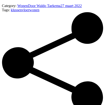
Category:
Wonen
Door
Waldo Taekema
27 maart 2022
Tags:
klussen
vloer
wonen