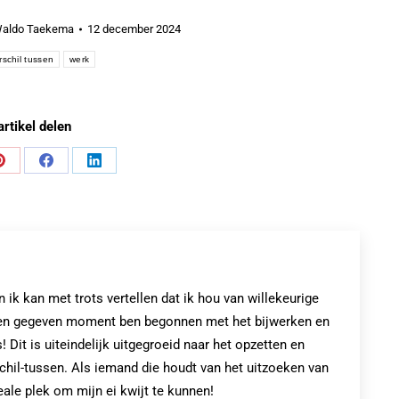
aldo Taekema
12 december 2024
rschil tussen
werk
artikel delen
Share
Share
Share
on
on
on
Pinterest
Facebook
LinkedIn
k kan met trots vertellen dat ik hou van willekeurige
op een gegeven moment ben begonnen met het bijwerken en
! Dit is uiteindelijk uitgegroeid naar het opzetten en
chil-tussen. Als iemand die houdt van het uitzoeken van
eale plek om mijn ei kwijt te kunnen!