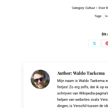
Category:
Cultuur
Door
W
Tags:
Ve
Dit 
Share
on
X
Author:
Waldo Taekema
Mijn naam is Waldo Taekema en i
feitjes! Zo erg zelfs, dat ik 
schrijven van Wikipedia-pagina’s
helpen van websites zoals Vers
dingen, is Verschil-tussen de id