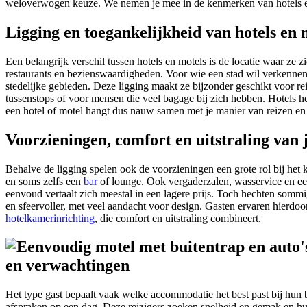
weloverwogen keuze. We nemen je mee in de kenmerken van hotels en m
Ligging en toegankelijkheid van hotels en 
Een belangrijk verschil tussen hotels en motels is de locatie waar ze z
restaurants en bezienswaardigheden. Voor wie een stad wil verkennen o
stedelijke gebieden. Deze ligging maakt ze bijzonder geschikt voor rei
tussenstops of voor mensen die veel bagage bij zich hebben. Hotels he
een hotel of motel hangt dus nauw samen met je manier van reizen en h
Voorzieningen, comfort en uitstraling van j
Behalve de ligging spelen ook de voorzieningen een grote rol bij het k
en soms zelfs een
bar
of lounge. Ook vergaderzalen, wasservice en een
eenvoud vertaalt zich meestal in een lagere prijs. Toch hechten sommig
en sfeervoller, met veel aandacht voor design. Gasten ervaren hierdoor
hotelkamerinrichting
, die comfort en uitstraling combineert.
en verwachtingen
Het type gast bepaalt vaak welke accommodatie het best past bij hun 
afspraken op een dag. Deze reizigers zoeken snelheid en gemak en hun