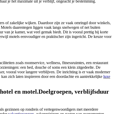
al je het maximale uit je verblijf, ongeacht je bestemming.
isters of zakelijke wijken. Daardoor zijn ze vaak omringd door winkels,
t. Motels daarentegen liggen vaak langs snelwegen of net buiten
r van je kamer, wat veel gemak biedt. Dit is vooral prettig bij korte
erwijl motels eenvoudiger en praktischer zijn ingericht. De keuze voor
iliteiten zoals roomservice, wellness, fitnessruimtes, een restaurant
orzieningen: een bed, douche of soms een klein zitgedeelte. De
ker, vooral voor langere verblijven. De inrichting is er vaak moderner
r, kan zich laten inspireren door een doordachte en aantrekkelijke
luxe
Doelgroepen, verblijfsduur
oals gezinnen op rondreis of vertegenwoordigers met meerdere
onder
vakantiegangers
, zakenreizigers en gasten van evenementen.