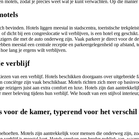
otels, zodat je precies weet wat je kunt verwachten. Op die manier ha
motels
ich bevinden. Hotels liggen meestal in stadscentra, toeristische trekple
f dicht bij een congreslocatie wil verblijven, is een hotel erg geschik
zigers die met de auto onderweg zijn. Vaak parkeer je direct voor de deu
bben meestal een centrale receptie en parkeergelegenheid op afstand, t
oe lang je ergens wilt verblijven.
e verblijf
iezen van een verblijf. Hotels beschikken doorgaans over uitgebreide fac
 conciërge zijn vaak beschikbaar. Motels richten zich meer op basisvo
e reizigers juist aan extra comfort en luxe. Hotels zijn dan aantrekkelij
 meer beleving tijdens hun verblijf. Wie houdt van een stijlvol interieu
behoeften. Motels zijn aantrekkelijk voor mensen die onderweg zijn, z
 verblijf is meestal kort. Hotels spreken een breder publiek aan, waar