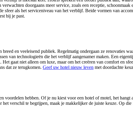
 verwachten doorgaans meer service, zoals een receptie, schoonmaak e
 de sfeer als het serviceniveau van het verblijf. Beide vormen van acc
t bij je past.
n breed en veeleisend publiek. Regelmatig ondergaan ze renovaties waar
en van technologieën die het verblijf aangenamer maken. Een eigentijdse
l. Het gaat niet alleen om luxe, maar om het creëren van comfort en sfe
kans dat ze terugkomen.
Geef uw hotel nieuw leven
met doordachte keuze
en voordelen hebben. Of je nu kiest voor een hotel of motel, het hangt 
 het verschil te begrijpen, maak je makkelijker de juiste keuze. Op die 