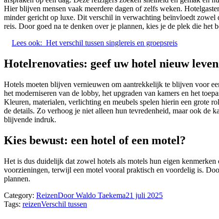
Hier blijven mensen vaak meerdere dagen of zelfs weken. Hotelgasten
minder gericht op luxe. Dit verschil in verwachting beïnvloedt zowel
reis. Door goed na te denken over je plannen, kies je de plek die het bes
Lees ook:
Het verschil tussen singlereis en groepsreis
Hotelrenovaties: geef uw hotel nieuw leven
Hotels moeten blijven vernieuwen om aantrekkelijk te blijven voor ee
het moderniseren van de lobby, het upgraden van kamers en het toepass
Kleuren, materialen, verlichting en meubels spelen hierin een grote ro
de details. Zo verhoog je niet alleen hun tevredenheid, maar ook de 
blijvende indruk.
Kies bewust: een hotel of een motel?
Het is dus duidelijk dat zowel hotels als motels hun eigen kenmerken 
voorzieningen, terwijl een motel vooral praktisch en voordelig is. Door
plannen.
Category:
Reizen
Door
Waldo Taekema
21 juli 2025
Tags:
reizen
Verschil tussen