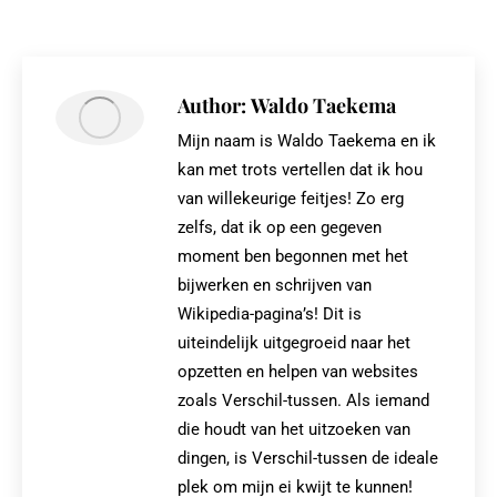
on
on
on
on
X
Pinterest
Facebook
LinkedIn
Author:
Waldo Taekema
Mijn naam is Waldo Taekema en ik
kan met trots vertellen dat ik hou
van willekeurige feitjes! Zo erg
zelfs, dat ik op een gegeven
moment ben begonnen met het
bijwerken en schrijven van
Wikipedia-pagina’s! Dit is
uiteindelijk uitgegroeid naar het
opzetten en helpen van websites
zoals Verschil-tussen. Als iemand
die houdt van het uitzoeken van
dingen, is Verschil-tussen de ideale
plek om mijn ei kwijt te kunnen!