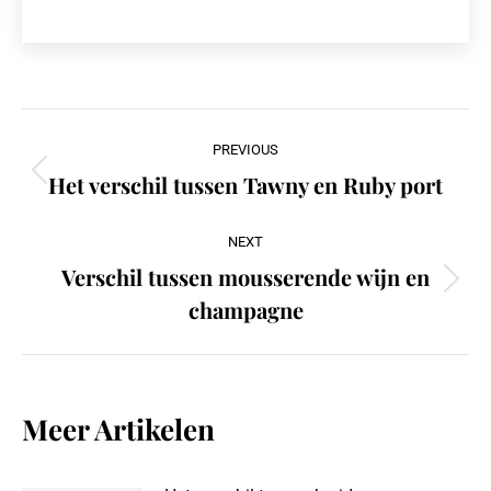
Post
PREVIOUS
navigation
Het verschil tussen Tawny en Ruby port
Previous
post:
NEXT
Verschil tussen mousserende wijn en
Next
champagne
post:
Meer Artikelen