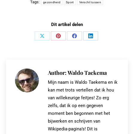
Tags:
gezondheid
Sport
Verschil tussen
Dit artikel delen
Share
Share
Share
Share
on
on
on
on
X
Pinterest
Facebook
LinkedIn
Author:
Waldo Taekema
Mijn naam is Waldo Taekema en ik
kan met trots vertellen dat ik hou
van willekeurige feitjes! Zo erg
zelfs, dat ik op een gegeven
moment ben begonnen met het
bijwerken en schrijven van
Wikipedia-pagina’s! Dit is