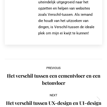
uiteindelijk uitgegroeid naar het
opzetten en helpen van websites
zoals Verschil-tussen. Als iemand
die houdt van het uitzoeken van
dingen, is Verschil-tussen de ideale
plek om mijn ei kwijt te kunnen!
Post
PREVIOUS
navigation
Het verschil tussen een cementvloer en een
Previous
betonvloer
post:
NEXT
Het verschil tussen UX-design en UI-design
Next