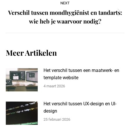
NEXT
Verschil tussen mondhygiënist en tandarts:
Next
wie heb je waarvoor nodig?
post:
Meer Artikelen
Het verschil tussen een maatwerk- en
template website
4 maart 2026
Het verschil tussen UX-design en UI-
design
25 februari 2026