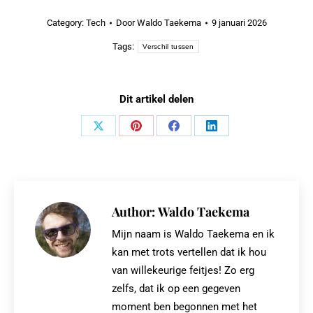
Category:
Tech
Door
Waldo Taekema
9 januari 2026
Tags:
Verschil tussen
Dit artikel delen
Share
Share
Share
Share
on
on
on
on
X
Pinterest
Facebook
LinkedIn
Author:
Waldo Taekema
Mijn naam is Waldo Taekema en ik
kan met trots vertellen dat ik hou
van willekeurige feitjes! Zo erg
zelfs, dat ik op een gegeven
moment ben begonnen met het