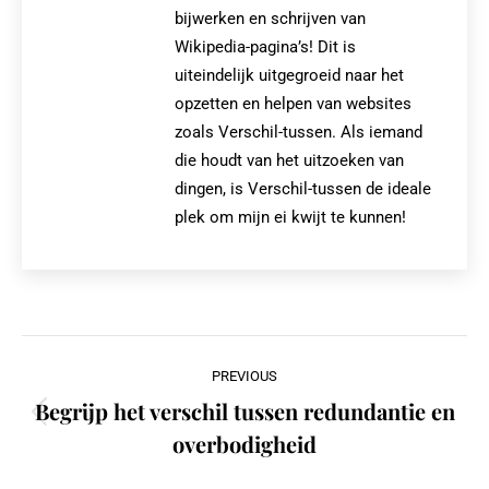
bijwerken en schrijven van
Wikipedia-pagina’s! Dit is
uiteindelijk uitgegroeid naar het
opzetten en helpen van websites
zoals Verschil-tussen. Als iemand
die houdt van het uitzoeken van
dingen, is Verschil-tussen de ideale
plek om mijn ei kwijt te kunnen!
Post
PREVIOUS
navigation
Begrijp het verschil tussen redundantie en
Previous
overbodigheid
post: