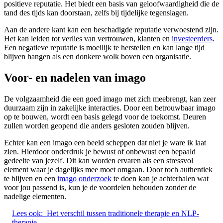
positieve reputatie. Het biedt een basis van geloofwaardigheid die de
tand des tijds kan doorstaan, zelfs bij tijdelijke tegenslagen.
Aan de andere kant kan een beschadigde reputatie verwoestend zijn.
Het kan leiden tot verlies van vertrouwen, klanten en
investeerders
.
Een negatieve reputatie is moeilijk te herstellen en kan lange tijd
blijven hangen als een donkere wolk boven een organisatie.
Voor- en nadelen van imago
De volgzaamheid die een goed imago met zich meebrengt, kan zeer
duurzaam zijn in zakelijke interacties. Door een betrouwbaar imago
op te bouwen, wordt een basis gelegd voor de toekomst. Deuren
zullen worden geopend die anders gesloten zouden blijven.
Echter kan een imago een beeld scheppen dat niet je ware ik laat
zien. Hierdoor onderdruk je bewust of onbewust een bepaald
gedeelte van jezelf. Dit kan worden ervaren als een stressvol
element waar je dagelijks mee moet omgaan. Door toch authentiek
te blijven en een
imago onderzoek
te doen kan je achterhalen wat
voor jou passend is, kun je de voordelen behouden zonder de
nadelige elementen.
Lees ook:
Het verschil tussen traditionele therapie en NLP-
therapie