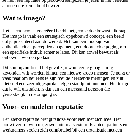
Je hebt een reputatie opgebouwd aangezien je jezelf in het verleden
al meerdere keren hebt bewezen.
Wat is imago?
Het is een bewust gecreëerd beeld, hetgeen je doelbewust uitdraagt.
Het imago is vaak een strategisch opgebouwd concept, een beeld
dat je presenteert aan de wereld. Het kan een mix zijn van
authenticiteit en perceptiemanagement, een doordachte poging om
een specifieke indruk achter te laten. Dit kan zowel bewust als
onbewust worden gedaan.
Dit kan bijvoorbeeld het geval zijn wanneer je graag aardig
gevonden wilt worden binnen een nieuwe groep mensen. Je neigt er
vaak naar om het eens te zijn met de heersende meningen en zult
niet snel een zeer uitgesproken eigen standpunt innemen. Het imago
dat je wilt uitstralen, is dat van een meegaand persoon die
gemakkelijk in de omgang is.
Voor- en nadelen reputatie
Een sterke reputatie brengt talloze voordelen met zich mee. Het
bouwt vertrouwen op, zowel intern als extern. Klanten, partners en
werknemers voelen zich comfortabel bij een organisatie met een