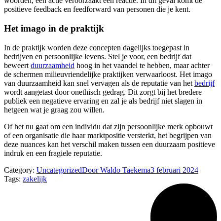
woorden, een actie veroorzaakt een reactie. In dit geval komt de
positieve feedback en feedforward van personen die je kent.
Het imago in de praktijk
In de praktijk worden deze concepten dagelijks toegepast in
bedrijven en persoonlijke levens. Stel je voor, een bedrijf dat
beweert
duurzaamheid
hoog in het vaandel te hebben, maar achter
de schermen milieuvriendelijke praktijken verwaarloost. Het imago
van duurzaamheid kan snel vervagen als de reputatie van het
bedrijf
wordt aangetast door onethisch gedrag. Dit zorgt bij het bredere
publiek een negatieve ervaring en zal je als bedrijf niet slagen in
hetgeen wat je graag zou willen.
Of het nu gaat om een individu dat zijn persoonlijke merk opbouwt
of een organisatie die haar marktpositie versterkt, het begrijpen van
deze nuances kan het verschil maken tussen een duurzaam positieve
indruk en een fragiele reputatie.
Category:
Uncategorized
Door
Waldo Taekema
3 februari 2024
Tags:
zakelijk