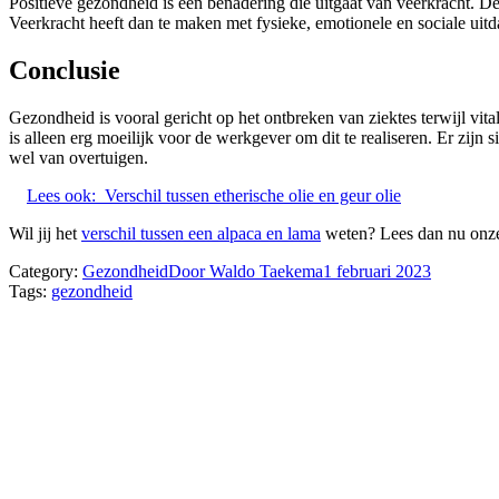
Positieve gezondheid is een benadering die uitgaat van veerkracht. De
Veerkracht heeft dan te maken met fysieke, emotionele en sociale uitd
Conclusie
Gezondheid is vooral gericht op het ontbreken van ziektes terwijl vital
is alleen erg moeilijk voor de werkgever om dit te realiseren. Er zij
wel van overtuigen.
Lees ook:
Verschil tussen etherische olie en geur olie
Wil jij het
verschil tussen een alpaca en lama
weten? Lees dan nu onze
Category:
Gezondheid
Door
Waldo Taekema
1 februari 2023
Tags:
gezondheid