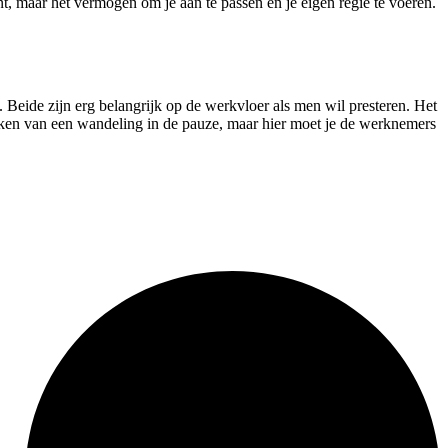
t, maar het vermogen om je aan te passen en je eigen regie te voeren.
t. Beide zijn erg belangrijk op de werkvloer als men wil presteren. Het
 maken van een wandeling in de pauze, maar hier moet je de werknemers