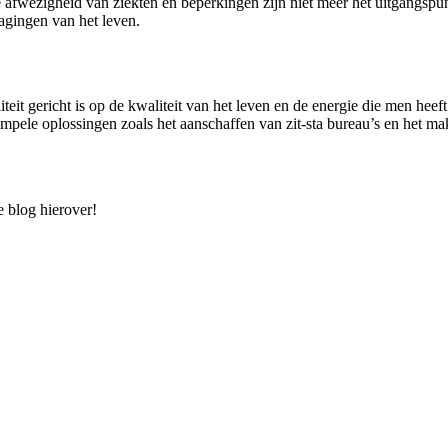
 afwezigheid van ziekten en beperkingen zijn niet meer het uitgangspun
agingen van het leven.
iteit gericht is op de kwaliteit van het leven en de energie die men heef
n simpele oplossingen zoals het aanschaffen van zit-sta bureau’s en het
 blog hierover!