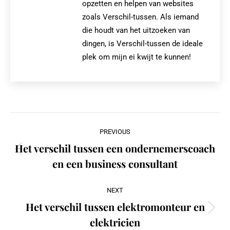
opzetten en helpen van websites
zoals Verschil-tussen. Als iemand
die houdt van het uitzoeken van
dingen, is Verschil-tussen de ideale
plek om mijn ei kwijt te kunnen!
Post
PREVIOUS
navigation
Het verschil tussen een ondernemerscoach
Previous
en een business consultant
post:
NEXT
Het verschil tussen elektromonteur en
Next
elektricien
post: