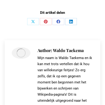
Dit artikel delen
Share
Share
Share
Share
on
on
on
on
X
Pinterest
Facebook
LinkedIn
Author:
Waldo Taekema
Mijn naam is Waldo Taekema en ik
kan met trots vertellen dat ik hou
van willekeurige feitjes! Zo erg
zelfs, dat ik op een gegeven
moment ben begonnen met het
bijwerken en schrijven van
Wikipedia-pagina’s! Dit is
uiteindelijk uitgegroeid naar het