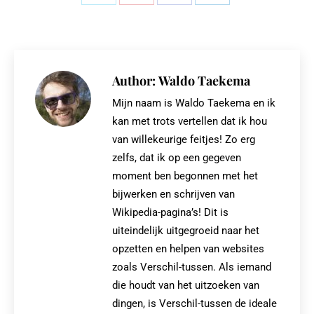
Share
Share
Share
Share
on
on
on
on
X
Pinterest
Facebook
LinkedIn
Author:
Waldo Taekema
Mijn naam is Waldo Taekema en ik
kan met trots vertellen dat ik hou
van willekeurige feitjes! Zo erg
zelfs, dat ik op een gegeven
moment ben begonnen met het
bijwerken en schrijven van
Wikipedia-pagina’s! Dit is
uiteindelijk uitgegroeid naar het
opzetten en helpen van websites
zoals Verschil-tussen. Als iemand
die houdt van het uitzoeken van
dingen, is Verschil-tussen de ideale