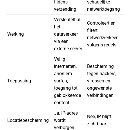
tijdens
schadelijke
verzending
netwerktoegang
Versleutelt al
Controleert en
het
filtert
Werking
dataverkeer
netwerkverkeer
via een
volgens regels
externe server
Veilig
internetten,
Bescherming
anoniem
tegen hackers,
Toepassing
surfen,
virussen en
toegang tot
ongewenste
geblokkeerde
verbindingen
content
Ja, IP-adres
Nee, IP blijft
Locatiebescherming
wordt
zichtbaar
verborgen