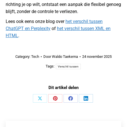
richting je op wilt, ontstaat een aanpak die flexibel genoeg
blijft, zonder de controle te verliezen.
Lees ook eens onze blog over
het verschil tussen
ChatGPT en Perplexity
of
het verschil tussen XML en
HTML
.
Category:
Tech
Door
Waldo Taekema
24 november 2025
Tags:
Verschil tussen
Dit artikel delen
Share
Share
Share
Share
on
on
on
on
X
Pinterest
Facebook
LinkedIn