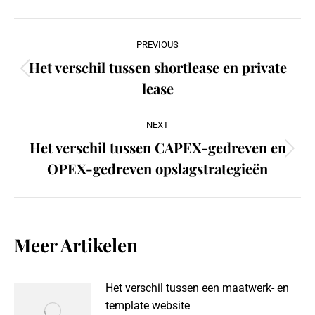
Post
PREVIOUS
navigation
Het verschil tussen shortlease en private
Previous
lease
post:
NEXT
Het verschil tussen CAPEX-gedreven en
Next
OPEX-gedreven opslagstrategieën
post:
Meer Artikelen
Het verschil tussen een maatwerk- en
template website