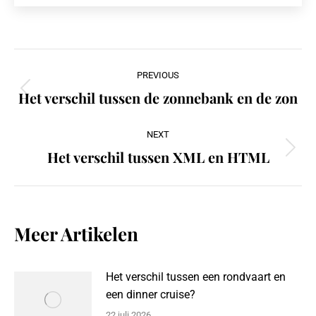
Post
PREVIOUS
navigation
Het verschil tussen de zonnebank en de zon
Previous
post:
NEXT
Het verschil tussen XML en HTML
Next
post:
Meer Artikelen
Het verschil tussen een rondvaart en
een dinner cruise?
22 juli 2026