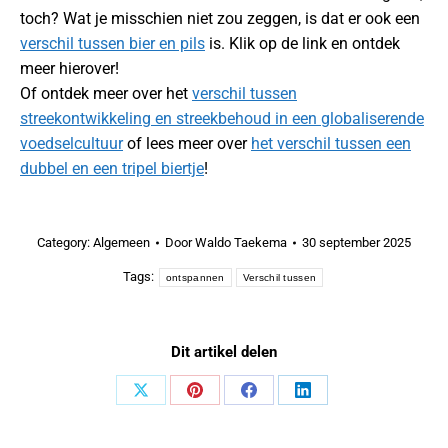
toch? Wat je misschien niet zou zeggen, is dat er ook een
verschil tussen bier en pils
is. Klik op de link en ontdek
meer hierover!
Of ontdek meer over het
verschil tussen
streekontwikkeling en streekbehoud in een globaliserende
voedselcultuur
of lees meer over
het verschil tussen een
dubbel en een tripel biertje
!
Category:
Algemeen
Door
Waldo Taekema
30 september 2025
Tags:
ontspannen
Verschil tussen
Dit artikel delen
Share
Share
Share
Share
on
on
on
on