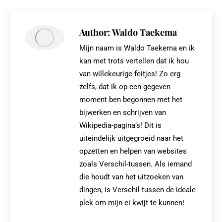
X
Pinterest
Facebook
LinkedIn
Author:
Waldo Taekema
Mijn naam is Waldo Taekema en ik
kan met trots vertellen dat ik hou
van willekeurige feitjes! Zo erg
zelfs, dat ik op een gegeven
moment ben begonnen met het
bijwerken en schrijven van
Wikipedia-pagina’s! Dit is
uiteindelijk uitgegroeid naar het
opzetten en helpen van websites
zoals Verschil-tussen. Als iemand
die houdt van het uitzoeken van
dingen, is Verschil-tussen de ideale
plek om mijn ei kwijt te kunnen!