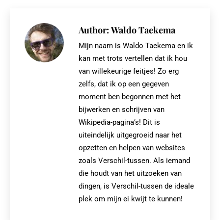
X
Pinterest
Facebook
LinkedIn
Author:
Waldo Taekema
Mijn naam is Waldo Taekema en ik
kan met trots vertellen dat ik hou
van willekeurige feitjes! Zo erg
zelfs, dat ik op een gegeven
moment ben begonnen met het
bijwerken en schrijven van
Wikipedia-pagina’s! Dit is
uiteindelijk uitgegroeid naar het
opzetten en helpen van websites
zoals Verschil-tussen. Als iemand
die houdt van het uitzoeken van
dingen, is Verschil-tussen de ideale
plek om mijn ei kwijt te kunnen!