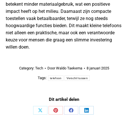
betekent minder materiaalgebruik, wat een positieve
impact heeft op het milieu. Daarnaast zijn compacte
toestellen vaak betaalbaarder, terwijl ze nog steeds
hoogwaardige functies bieden. Dit maakt kleine telefoons
niet alleen een praktische, maar ook een verantwoorde
keuze voor mensen die graag een slimme investering
willen doen.
Category:
Tech
Door
Waldo Taekema
8 januari 2025
Tags:
telefoon
Verschil tussen
Dit artikel delen
Share
Share
Share
Share
on
on
on
on