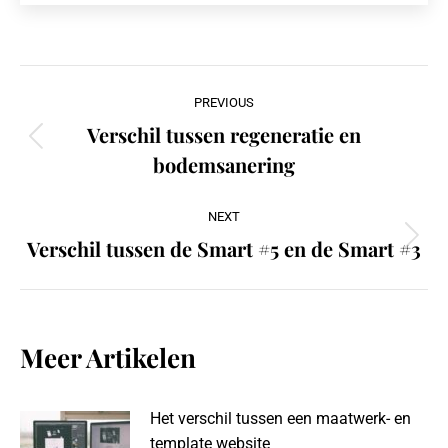
Post
PREVIOUS
navigation
Verschil tussen regeneratie en
Previous
bodemsanering
post:
NEXT
Verschil tussen de Smart #5 en de Smart #3
Next
post:
Meer Artikelen
Het verschil tussen een maatwerk- en
template website