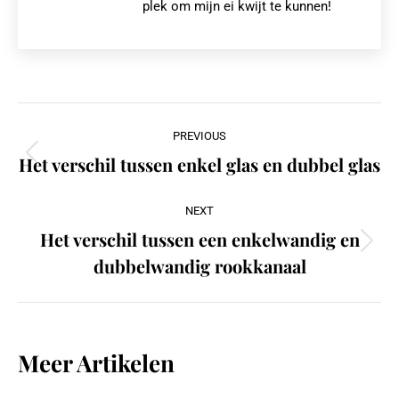
plek om mijn ei kwijt te kunnen!
Post
PREVIOUS
navigation
Het verschil tussen enkel glas en dubbel glas
Previous
post:
NEXT
Het verschil tussen een enkelwandig en
Next
dubbelwandig rookkanaal
post:
Meer Artikelen