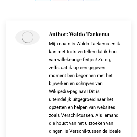
Share
Share
Share
Share
on
on
on
on
X
Pinterest
Facebook
LinkedIn
Author:
Waldo Taekema
Mijn naam is Waldo Taekema en ik
kan met trots vertellen dat ik hou
van willekeurige feitjes! Zo erg
zelfs, dat ik op een gegeven
moment ben begonnen met het
bijwerken en schrijven van
Wikipedia-pagina’s! Dit is
uiteindelijk uitgegroeid naar het
opzetten en helpen van websites
zoals Verschil-tussen. Als iemand
die houdt van het uitzoeken van
dingen, is Verschil-tussen de ideale