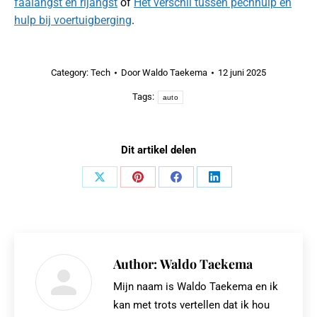
faalangst en rijangst
of
Het verschil tussen pechhulp en
hulp bij voertuigberging
.
Category:
Tech
Door
Waldo Taekema
12 juni 2025
Tags:
auto
Dit artikel delen
Share
Share
Share
Share
on
on
on
on
X
Pinterest
Facebook
LinkedIn
Author:
Waldo Taekema
Mijn naam is Waldo Taekema en ik
kan met trots vertellen dat ik hou