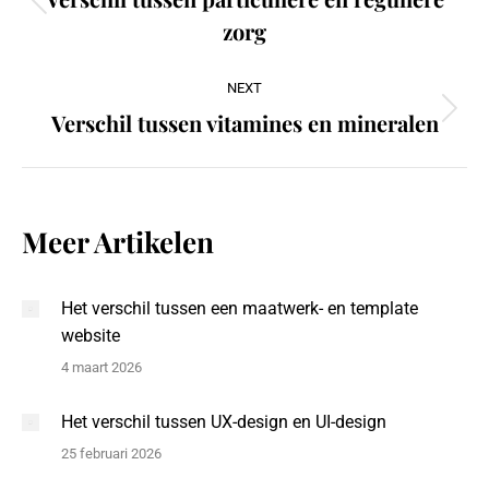
Previous
zorg
post:
NEXT
Verschil tussen vitamines en mineralen
Next
post:
Meer Artikelen
Het verschil tussen een maatwerk- en template
website
4 maart 2026
Het verschil tussen UX-design en UI-design
25 februari 2026