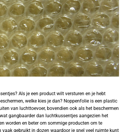
entjes? Als je een product wilt versturen en je hebt
eschermen, welke kies je dan? Noppenfolie is een plastic
uiten van luchttoevoer, bovendien ook als het beschermen
k wat gangbaarder dan luchtkussentjes aangezien het
nnen worden en beter om sommige producten om te
vaak gebruikt in dozen waardoor je snel veel ruimte kunt