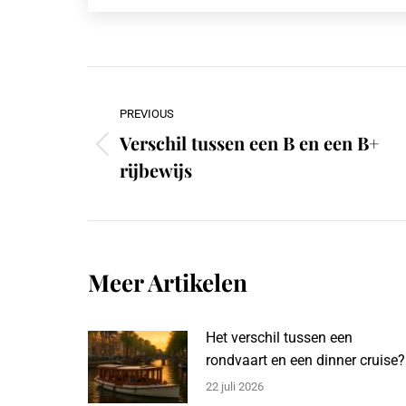
Post
navigation
PREVIOUS
Verschil tussen een B en een B+
Previous
rijbewijs
post:
Meer Artikelen
Het verschil tussen een
rondvaart en een dinner cruise?
22 juli 2026