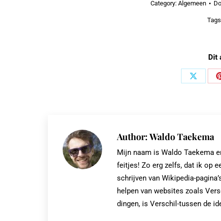
Category:
Algemeen
Do
Tags
Dit 
Share
on
X
Author:
Waldo Taekema
Mijn naam is Waldo Taekema en i
feitjes! Zo erg zelfs, dat ik 
schrijven van Wikipedia-pagina’s
helpen van websites zoals Vers
dingen, is Verschil-tussen de id