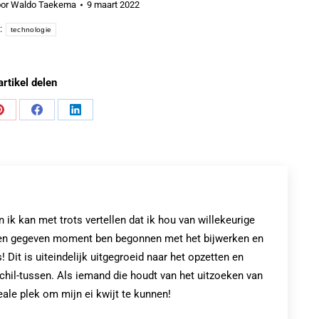
or
Waldo Taekema
9 maart 2022
:
technologie
artikel delen
Share
Share
Share
on
on
on
Pinterest
Facebook
LinkedIn
k kan met trots vertellen dat ik hou van willekeurige
op een gegeven moment ben begonnen met het bijwerken en
! Dit is uiteindelijk uitgegroeid naar het opzetten en
chil-tussen. Als iemand die houdt van het uitzoeken van
eale plek om mijn ei kwijt te kunnen!