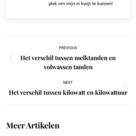
plek om mijn ei kwijt te kunnen!
Post
PREVIOUS
navigation
Het verschil tussen melktanden en
Previous
volwassen tanden
post:
NEXT
Het verschil tussen kilowatt en kilowattuur
Next
post:
Meer Artikelen