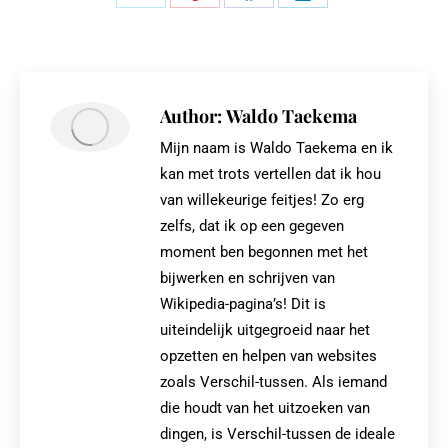
Share
Share
Share
Share
on
on
on
on
X
Pinterest
Facebook
LinkedIn
Author:
Waldo Taekema
Mijn naam is Waldo Taekema en ik
kan met trots vertellen dat ik hou
van willekeurige feitjes! Zo erg
zelfs, dat ik op een gegeven
moment ben begonnen met het
bijwerken en schrijven van
Wikipedia-pagina’s! Dit is
uiteindelijk uitgegroeid naar het
opzetten en helpen van websites
zoals Verschil-tussen. Als iemand
die houdt van het uitzoeken van
dingen, is Verschil-tussen de ideale