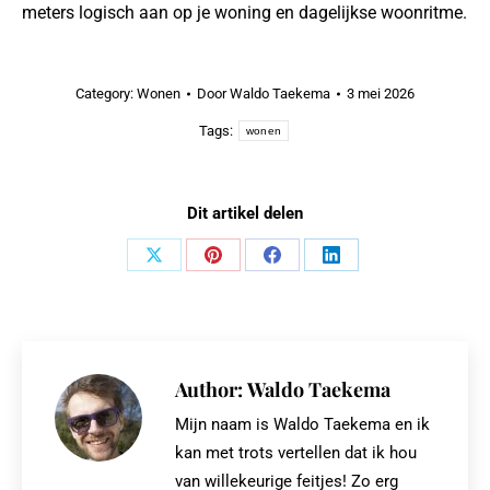
meters logisch aan op je woning en dagelijkse woonritme.
Category:
Wonen
Door
Waldo Taekema
3 mei 2026
Tags:
wonen
Dit artikel delen
Share
Share
Share
Share
on
on
on
on
X
Pinterest
Facebook
LinkedIn
Author:
Waldo Taekema
Mijn naam is Waldo Taekema en ik
kan met trots vertellen dat ik hou
van willekeurige feitjes! Zo erg