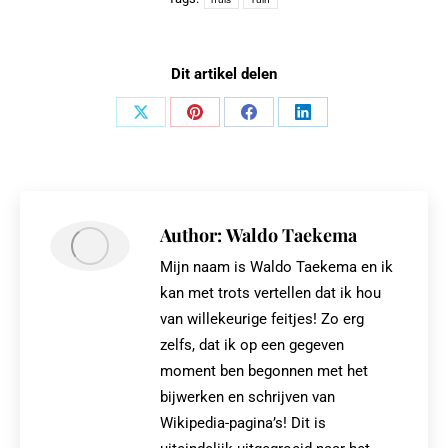
Dit artikel delen
Share
Share
Share
Share
on
on
on
on
X
Pinterest
Facebook
LinkedIn
Author:
Waldo Taekema
Mijn naam is Waldo Taekema en ik
kan met trots vertellen dat ik hou
van willekeurige feitjes! Zo erg
zelfs, dat ik op een gegeven
moment ben begonnen met het
bijwerken en schrijven van
Wikipedia-pagina’s! Dit is