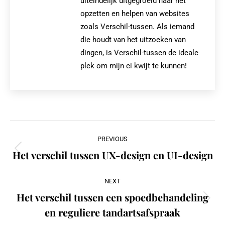
uiteindelijk uitgegroeid naar het
opzetten en helpen van websites
zoals Verschil-tussen. Als iemand
die houdt van het uitzoeken van
dingen, is Verschil-tussen de ideale
plek om mijn ei kwijt te kunnen!
Post
PREVIOUS
navigation
Het verschil tussen UX-design en UI-design
Previous
post:
NEXT
Het verschil tussen een spoedbehandeling
Next
en reguliere tandartsafspraak
post: