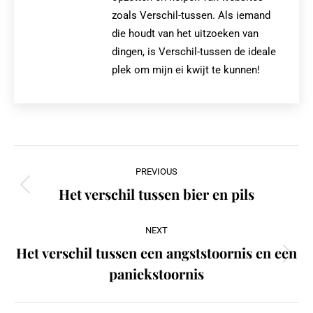
zoals Verschil-tussen. Als iemand
die houdt van het uitzoeken van
dingen, is Verschil-tussen de ideale
plek om mijn ei kwijt te kunnen!
Post
PREVIOUS
navigation
Het verschil tussen bier en pils
Previous
post:
NEXT
Het verschil tussen een angststoornis en een
Next
paniekstoornis
post: