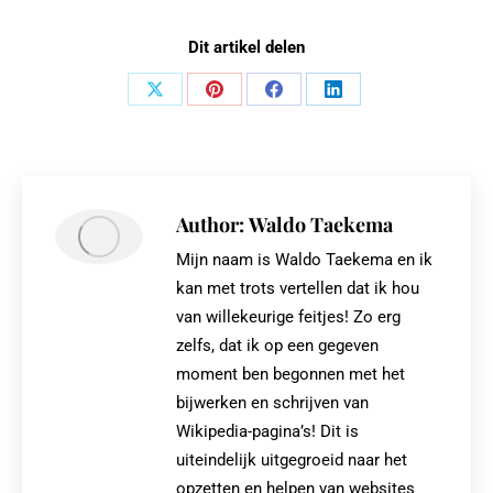
Dit artikel delen
Share
Share
Share
Share
on
on
on
on
X
Pinterest
Facebook
LinkedIn
Author:
Waldo Taekema
Mijn naam is Waldo Taekema en ik
kan met trots vertellen dat ik hou
van willekeurige feitjes! Zo erg
zelfs, dat ik op een gegeven
moment ben begonnen met het
bijwerken en schrijven van
Wikipedia-pagina’s! Dit is
uiteindelijk uitgegroeid naar het
opzetten en helpen van websites