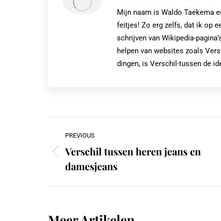
Mijn naam is Waldo Taekema en i
feitjes! Zo erg zelfs, dat ik 
schrijven van Wikipedia-pagina’s
helpen van websites zoals Vers
dingen, is Verschil-tussen de id
Post
PREVIOUS
navigation
Verschil tussen heren jeans en
Previous
damesjeans
post:
Meer Artikelen