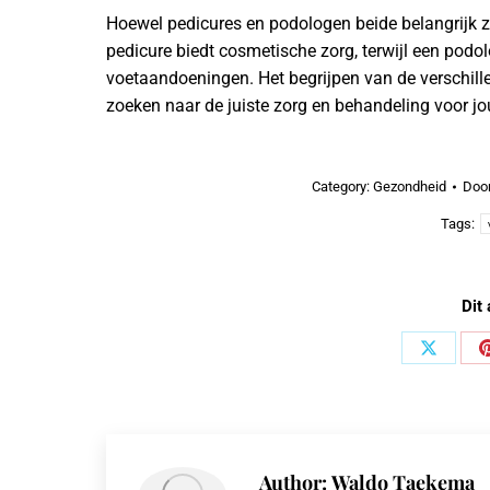
Hoewel pedicures en podologen beide belangrijk zij
pedicure biedt cosmetische zorg, terwijl een pod
voetaandoeningen. Het begrijpen van de verschille
zoeken naar de juiste zorg en behandeling voor j
Category:
Gezondheid
Doo
Tags:
Dit 
Share
on
X
Author:
Waldo Taekema