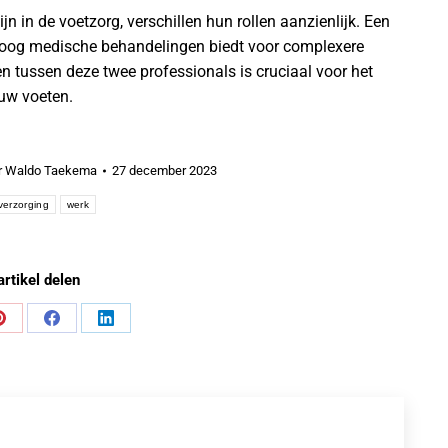
n in de voetzorg, verschillen hun rollen aanzienlijk. Een
oloog medische behandelingen biedt voor complexere
n tussen deze twee professionals is cruciaal voor het
ouw voeten.
r
Waldo Taekema
27 december 2023
verzorging
werk
artikel delen
Share
Share
Share
on
on
on
Pinterest
Facebook
LinkedIn