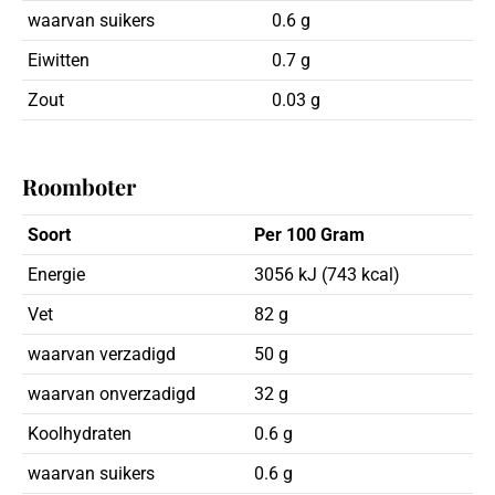
waarvan suikers
0.6 g
Eiwitten
0.7 g
Zout
0.03 g
Roomboter
Soort
Per 100 Gram
Energie
3056 kJ (743 kcal)
Vet
82 g
waarvan verzadigd
50 g
waarvan onverzadigd
32 g
Koolhydraten
0.6 g
waarvan suikers
0.6 g