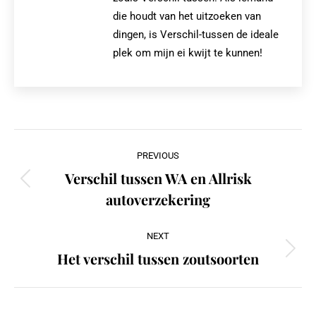
die houdt van het uitzoeken van
dingen, is Verschil-tussen de ideale
plek om mijn ei kwijt te kunnen!
Post
PREVIOUS
navigation
Verschil tussen WA en Allrisk
Previous
autoverzekering
post:
NEXT
Het verschil tussen zoutsoorten
Next
post: