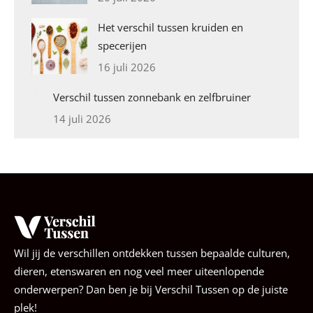
Het verschil tussen kruiden en
specerijen
16 juli 2026
Verschil tussen zonnebank en zelfbruiner
14 juli 2026
Wil jij de verschillen ontdekken tussen bepaalde culturen,
dieren, etenswaren en nog veel meer uiteenlopende
onderwerpen? Dan ben je bij Verschil Tussen op de juiste
plek!