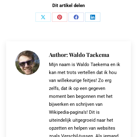
Dit artikel delen
Share
Share
Share
Share
on
on
on
on
X
Pinterest
Facebook
LinkedIn
Author:
Waldo Taekema
Mijn naam is Waldo Taekema en ik
kan met trots vertellen dat ik hou
van willekeurige feitjes! Zo erg
zelfs, dat ik op een gegeven
moment ben begonnen met het
bijwerken en schrijven van
Wikipedia-pagina’s! Dit is
uiteindelijk uitgegroeid naar het
opzetten en helpen van websites
zoals Verschil-tussen. Als iemand